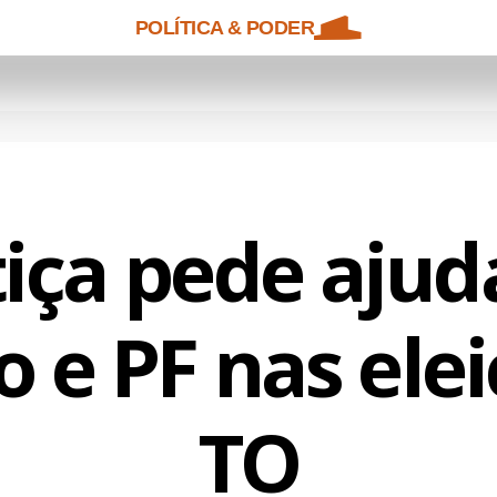
POLÍTICA & PODER
tiça pede ajud
o e PF nas ele
TO