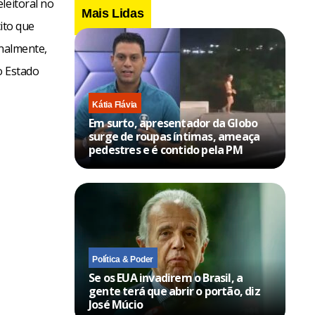
leitoral no
Mais Lidas
cito que
onalmente,
o Estado
Kátia Flávia
Em surto, apresentador da Globo
surge de roupas íntimas, ameaça
pedestres e é contido pela PM
Política & Poder
Se os EUA invadirem o Brasil, a
gente terá que abrir o portão, diz
José Múcio