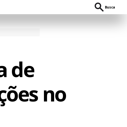
Busca
a de
ições no