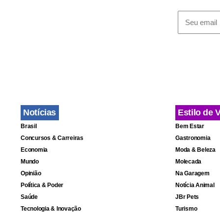
dias por doi
revista Veja
Civil sofrer
de Veja ocor
dinheiro no
do jornal
O 
Fa
Notícias
Estilo de 
Brasil
Bem Estar
Concursos & Carreiras
Gastronomia
Economia
Moda & Beleza
Mundo
Molecada
Opinião
Na Garagem
Política & Poder
Notícia Animal
Saúde
JBr Pets
Tecnologia & Inovação
Turismo