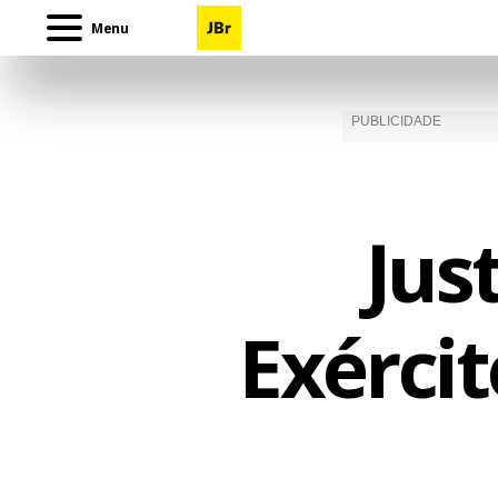
Menu
Jus
Exércit