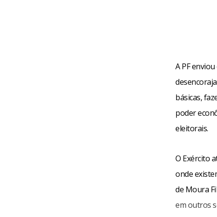
A PF enviou
desencorajar
básicas, faz
poder econô
eleitorais.
O Exército a
onde existem
de Moura Fi
em outros s