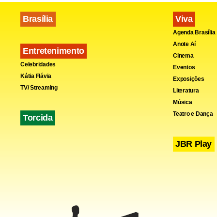
Brasília
Viva
Agenda Brasília
Anote Aí
Entretenimento
Cinema
Celebridades
Eventos
Kátia Flávia
Exposições
TV/ Streaming
Literatura
Música
Teatro e Dança
Torcida
JBR Play