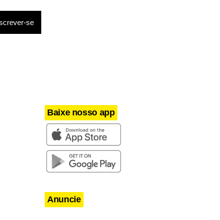
apreensão da
to a Polícia
e apreensão
svio de
rmações são
Baixe nosso app
Anuncie