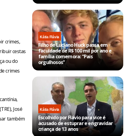
Kátia Flávia
ir crimes,
Filho de Luciano Huck passa em
faculdade de R$ 100 mil por ano e
ribuir cestas
família comemora: “Pais
rça ou do
orgulhosos”
de crimes
cantínia,
(TRE), José
Kátia Flávia
Escolhido por Flávio para vice é
tuar também
acusado de estuprar e engravidar
criança de 13 anos