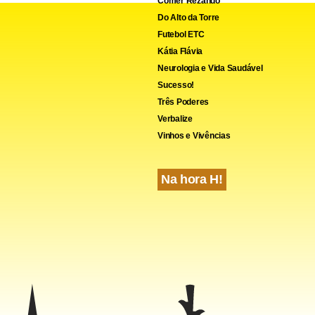
Comer Rezando
Do Alto da Torre
Futebol ETC
Kátia Flávia
Neurologia e Vida Saudável
Sucesso!
Três Poderes
Verbalize
Vinhos e Vivências
Na hora H!