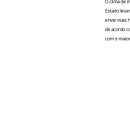
O clima de 
Estado levar
envie mais h
de acordo co
com o maior 