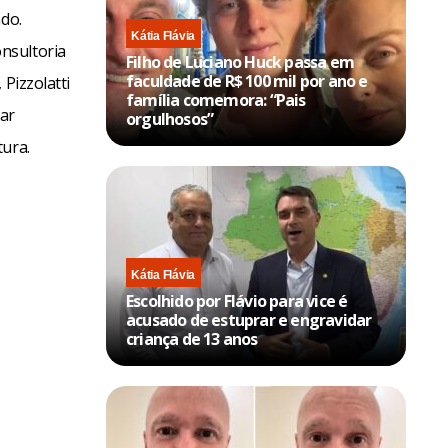
ado.
Kátia Flávia
nsultoria
Filho de Luciano Huck passa em
faculdade de R$ 100 mil por ano e
Pizzolatti
família comemora: “Pais
tar
orgulhosos”
tura.
Kátia Flávia
Escolhido por Flávio para vice é
acusado de estuprar e engravidar
criança de 13 anos