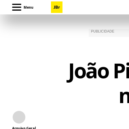
Menu
João P
n
Arquivo Geral