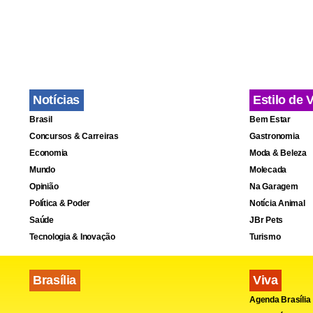
Notícias
Estilo de 
Brasil
Bem Estar
Concursos & Carreiras
Gastronomia
Economia
Moda & Beleza
Mundo
Molecada
Opinião
Na Garagem
Política & Poder
Notícia Animal
Saúde
JBr Pets
Tecnologia & Inovação
Turismo
Brasília
Viva
Agenda Brasília