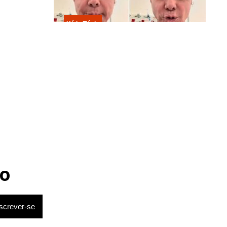
Kátia Flávia
Em tratamento contra câncer raro,
Netinho sofre queda no banheiro
após sessão de quimio
o