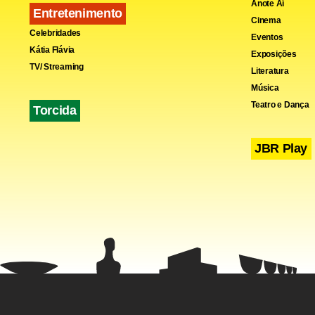
Anote Aí
Entretenimento
Cinema
Celebridades
Eventos
Kátia Flávia
Exposições
TV/ Streaming
Literatura
Música
Teatro e Dança
Torcida
JBR Play