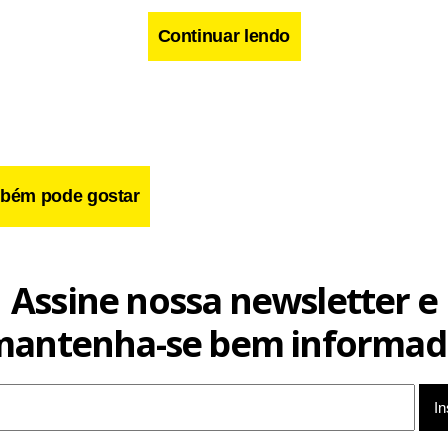
Continuar lendo
cebook
WhatsApp
LinkedIn
Twitter
X
Telegram
Share
bém pode gostar
Assine nossa newsletter e
mantenha-se bem informad