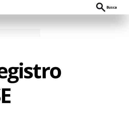
Busca
egistro
SE