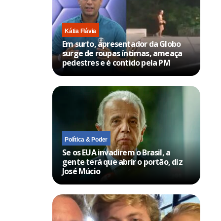
Kátia Flávia
Em surto, apresentador da Globo
surge de roupas íntimas, ameaça
pedestres e é contido pela PM
Política & Poder
Se os EUA invadirem o Brasil, a
gente terá que abrir o portão, diz
José Múcio