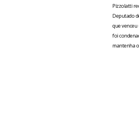
Pizzolatti r
Deputado de
que venceu u
foi condena
mantenha co