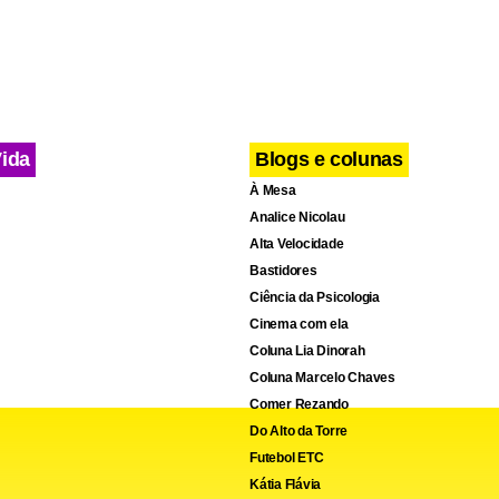
Vida
Blogs e colunas
À Mesa
Analice Nicolau
Alta Velocidade
Bastidores
Ciência da Psicologia
Cinema com ela
Coluna Lia Dinorah
Coluna Marcelo Chaves
Comer Rezando
Do Alto da Torre
Futebol ETC
Kátia Flávia