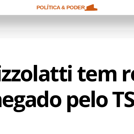
POLÍTICA & PODER
izzolatti tem r
egado pelo T