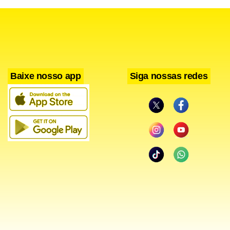
afirma.
O senador afirma que sua opção foi se valer ao máximo da
possibilidade de estrutura que o Senado lhe reservou.
Dividiu a verba e o que lhe era disponível para contratar
Baixe nosso app
Siga nossas redes
um grande número de auxiliares para as tarefas que se
dispõe a executar. “
É como se eu fosse uma equipe de
Fórmula Um. Me valho da melhor estrutura possível
para ganhar corridas
”, compara.
Segundo Izalci, boa parte da necessidade de auxílio vem do
fato de participar de nove comissões. “
O que se discute
principalmente no Congresso é nas comissões. Ali,
preciso de boa assessoria técnica
”, argumenta. Na