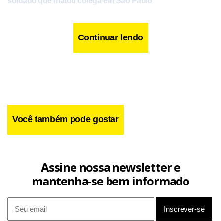
soldado que matou colega em São Paulo
Lula escolhe líder do governo na Câmara como
ministro da articulação política
Continuar lendo
Flávio diz que não apenas Bolsonaro, mas todos
perseguidos subirão rampa do Planalto
A chefia da Secretaria de Relações Institucionais tem, entre
as responsabilidades, coordenar a articulação política do
Você também pode gostar
governo com o Congresso Nacional e gerenciar a execução
orçamentária e financeira de emendas parlamentares.
Assine nossa newsletter e
mantenha-se bem informado