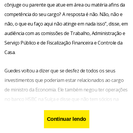
cônjuge ou parente que atue em área ou matéria afins da
competência do seu cargo? A resposta é não. Não, não e
não, o que eu faço aqui não atinge em nada isso”, disse, em
audiência com as comissões de Trabalho, Administração e
Serviço Público e de Fiscalização Financeira e Controle da
Casa.
Guedes voltou a dizer que se desfez de todos os seus
investimentos que poderiam estar relacionados ao cargo
de ministro da Economia. Ele também negou ter operações
no banco HSBC na Suíça e disse que não tem sócios na
equipe econômica, incluindo o presidente do BNDES,
Gustavo Montezano, e o presidente do Banco Central (BC),
Continuar lendo
Roberto Campos Neto.