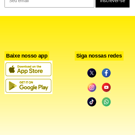
A manifestação do governo classifica a investigação
americana como injusta e critica o fato de Flávio ter citado
aos EUA o escândalo do caso Master sem mencionar seu
envolvimento com o dono do banco, Daniel Vorcaro.
Baixe nosso app
Siga nossas redes
“Ao citar o caso Master, maior esquema de corrupção da
história do país, omitiu sua origem vinculada ao governo
de Jair Bolsonaro. Também esqueceu de mencionar seus
próprios vínculos com Daniel Vorcaro, para quem pediu
mais de R$ 130 milhões para, segundo ele alega, produzir
um filme sobre o seu pai”, diz trecho.