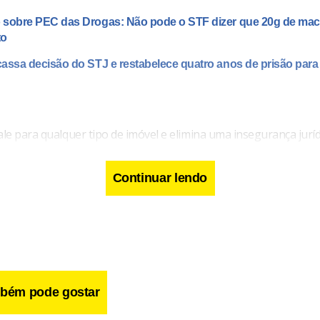
 sobre PEC das Drogas: Não pode o STF dizer que 20g de ma
to
assa decisão do STJ e restabelece quatro anos de prisão para
ale para qualquer tipo de imóvel e elimina uma insegurança jurídic
inibir outras ações na Justiça do “chamado comprador oportuni
Continuar lendo
elo imóvel, tenta se aproveitar financeiramente da situação, c
is interessante ter o dinheiro de volta em vez de ficar com o be
bém pode gostar