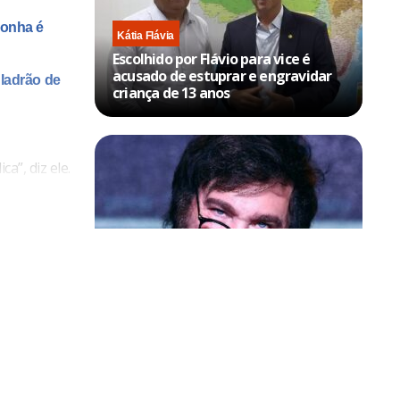
conha é
Kátia Flávia
Escolhido por Flávio para vice é
acusado de estuprar e engravidar
 ladrão de
criança de 13 anos
a”, diz ele.
sta, que,
aso
Política & Poder
m”.
Milei volta a chamar Lula de ‘ladrão’
e ‘corrupto’