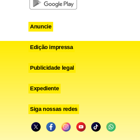
ito de
 mesmo que
Anuncie
da hipótese
Edição impressa
Publicidade legal
Expediente
Siga nossas redes