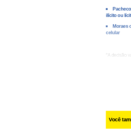
Pacheco
ilícito ou líci
Moraes c
celular
“A decisão v
Também vai 
após pagar p
considere ma
Você tam