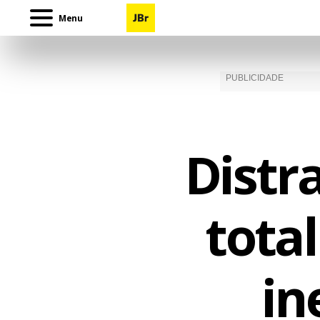
Menu
Distr
total
in