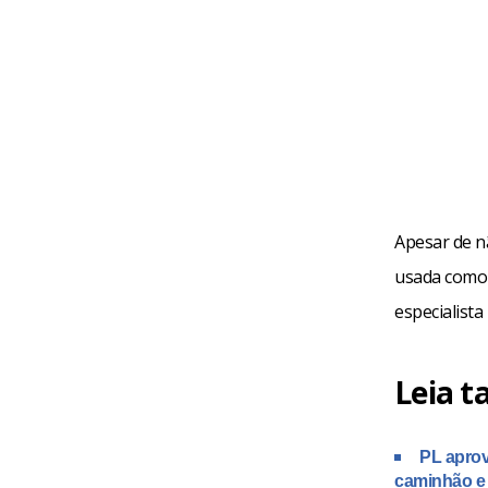
Apesar de nã
usada como 
especialista
Leia 
PL aprov
caminhão e