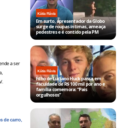
Kátia Flávia
Em surto, apresentador da Globo
surge de roupas íntimas, ameaça
pedestres e é contido pela PM
ende a ser
Kátia Flávia
a,
Filho de Luciano Huck passa em
V.
faculdade de R$ 100 mil por ano e
família comemora: “Pais
orgulhosos”
 de carro,