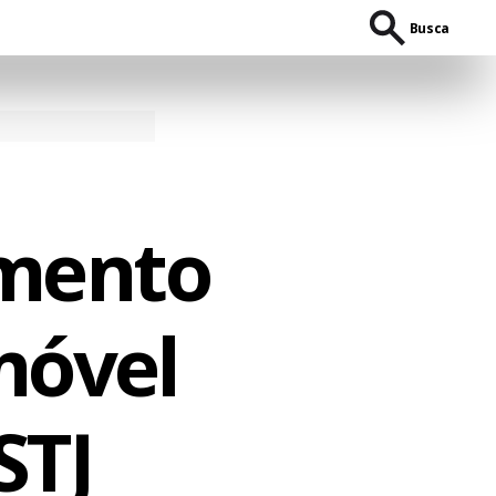
Busca
amento
imóvel
STJ