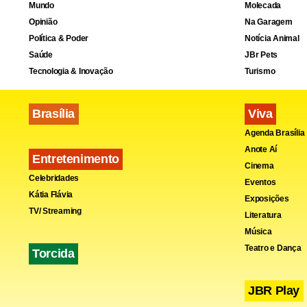
Mundo
Molecada
Opinião
Na Garagem
Em outro tre
Política & Poder
Notícia Animal
Saúde
JBr Pets
desistência
Tecnologia & Inovação
Turismo
obrigar o v
de ‘retroven
Brasília
Viva
Agenda Brasília
Estadão C
Anote Aí
Entretenimento
Cinema
Celebridades
Eventos
Kátia Flávia
Exposições
TV/ Streaming
Literatura
Música
Teatro e Dança
Torcida
JBR Play