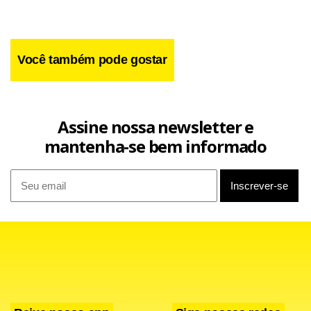
Você também pode gostar
Assine nossa newsletter e
mantenha-se bem informado
Amanhã, Prodi vai se encontrar em Brasília com o
presidente Luiz Inácio Lula da Silva. Entre os temas que
devem ser tratados está o destravamento da rodada
comercial de Doha, da Organização Mundial do Comércio
(OMC), no tocante aos subsídios agrícolas.
Segundo o superintendente da PF no Rio Grande do Sul,