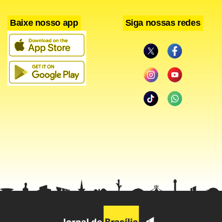
Senado
Baixe nosso app
Siga nossas redes
O candidato que mais cresceu nas intenções de voto no
Estado de São Paulo para o Senado foi Aloysio Nunes
(PSDB), de acordo com o Datafolha. Há duas semanas, ele
tinha 17%, e agora chega a 29%. No entanto, a liderança
ainda está nas mãos de Netinho de Paula (PC do B), que
cresceu de 36% para 39%, e Marta Suplicy (PT), que variou
de 36% para 37%. Romeu Tuma (PTB) foi de 21% para 20%.
A pesquisa Datafolha realizou 2.202 entrevistas e foi
registrada no Tribunal Regional Eleitoral (TRE) com o
número 89694/2010.