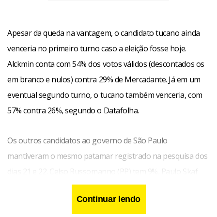
Apesar da queda na vantagem, o candidato tucano ainda
venceria no primeiro turno caso a eleição fosse hoje.
Alckmin conta com 54% dos votos válidos (descontados os
em branco e nulos) contra 29% de Mercadante. Já em um
eventual segundo turno, o tucano também venceria, com
57% contra 26%, segundo o Datafolha.
Os outros candidatos ao governo de São Paulo
mantiveram o mesmo patamar registrado na pesquisa dos
dias 21 e 22. Celso Russomanno (PP) tem 9%, Paulo Skaf
(PSB), 4%, e Fábio Feldman (PV), 1%. Os demais candidatos
Continuar lendo
não pontuaram. Votos em branco e nulos somaram 4%, e