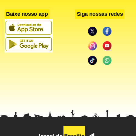
Baixe nosso app
Siga nossas redes
A violência que ainda atinge as favelas torna o Brasil um
lugar mais mortal do que o México, argumenta o jornal. A
publicação avalia que é parcialmente um mito a percepção
de que o País é um lugar de esperança e mobilidade social,
como aparenta a história pessoal de Lula, que saiu da
pobreza para a Presidência da República. Apesar do
recente sucesso, o Brasil continua sendo o 11º país mais
desigual do mundo.
Facebook
WhatsApp
LinkedIn
Twitter
X
Telegram
Share