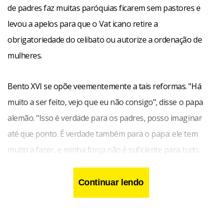
de padres faz muitas paróquias ficarem sem pastores e
levou a apelos para que o Vat icano retire a
obrigatoriedade do celibato ou autorize a ordenação de
mulheres.
Bento XVI se opõe veementemente a tais reformas. "Há
muito a ser feito, vejo que eu não consigo", disse o papa
alemão. "Isso é verdade para os padres, posso imaginar
até que ponto. É verdade também para o papa: ele tem
muito a fazer, e minha força não é suficiente para tudo.
Então preciso aprender a fazer o que posso e deixar o
resto para Deus e meus colegas".
Continuar lendo