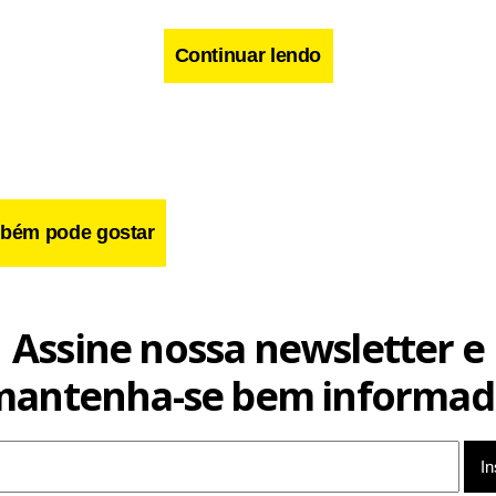
Continuar lendo
bém pode gostar
Assine nossa newsletter e
mantenha-se bem informad
 criado pelo presidente Lula, já registrou R$ 1 bilhão em reneg
 com descontos médios de 65% e juros mais baixos. No entant