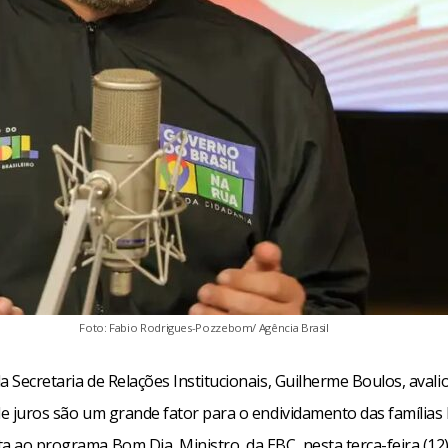
Foto: Fabio Rodrigues-Pozzebom/ Agência Brasil
a Secretaria de Relações Institucionais, Guilherme Boulos, avali
de juros são um grande fator para o endividamento das famílias b
a ao programa Bom Dia, Ministro, da EBC, nesta terça-feira (12),