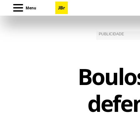
Menu
Boulos
defe