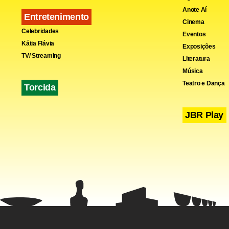
Anote Aí
Entretenimento
Cinema
Celebridades
Eventos
Kátia Flávia
Exposições
TV/ Streaming
Literatura
Música
Teatro e Dança
Torcida
JBR Play
Com informaç