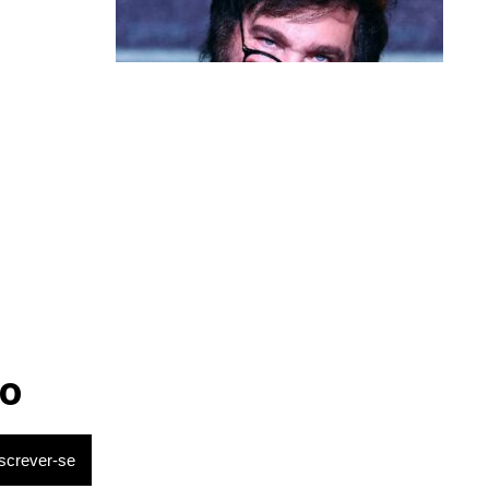
Política & Poder
Milei volta a chamar Lula de ‘ladrão’
e ‘corrupto’
o
ociações em
o, Boulos