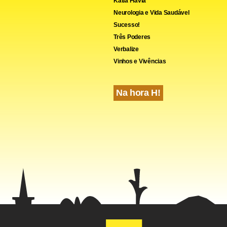
Kátia Flávia
Neurologia e Vida Saudável
Sucesso!
Três Poderes
Verbalize
Vinhos e Vivências
Na hora H!
ões da Agência Brasil