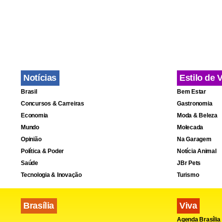
enfatizou qu
teremos de 
Ao final da 
agravamento
Notícias
Estilo de 
criminosas. 
Brasil
Bem Estar
Brasil, se o 
Concursos & Carreiras
Gastronomia
Economia
Moda & Beleza
mencionou o
Mundo
Molecada
atividades ilí
Opinião
Na Garagem
Política & Poder
Notícia Animal
Boulos tamb
Saúde
JBr Pets
Tecnologia & Inovação
Turismo
de imposto 
com 27,5% de
Brasília
Viva
Agenda Brasília