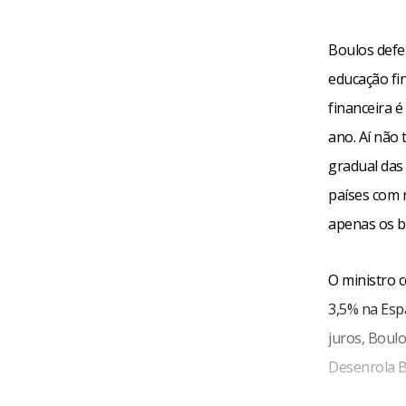
Boulos defe
educação fi
financeira 
ano. Aí não 
gradual das 
países com 
apenas os b
O ministro 
3,5% na Esp
juros, Boul
Desenrola Br