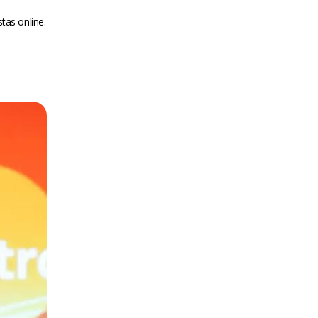
tas online.
m