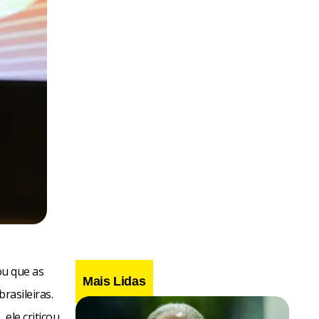
ou que as
Mais Lidas
rasileiras.
 ele criticou