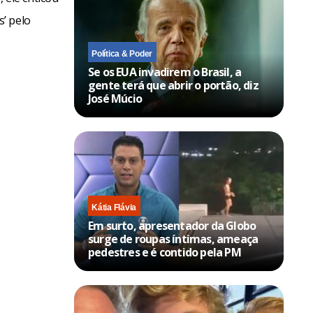
’ pelo
Política & Poder
Se os EUA invadirem o Brasil, a
gente terá que abrir o portão, diz
José Múcio
Kátia Flávia
Em surto, apresentador da Globo
surge de roupas íntimas, ameaça
pedestres e é contido pela PM