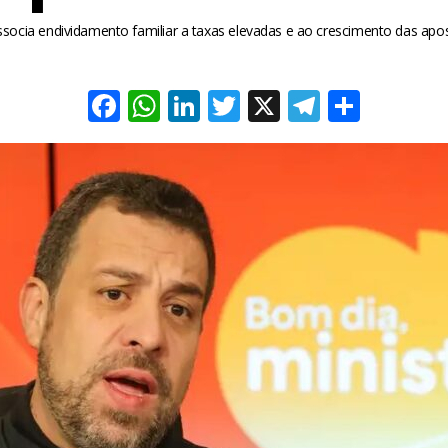
ssocia endividamento familiar a taxas elevadas e ao crescimento das apos
Facebook
WhatsApp
LinkedIn
Twitter
X
Telegra
Share