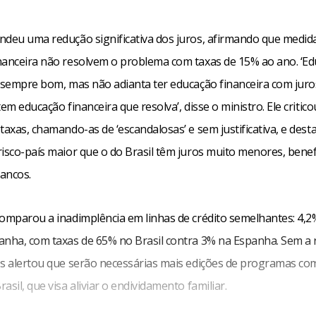
ndeu uma redução significativa dos juros, afirmando que medi
nanceira não resolvem o problema com taxas de 15% ao ano. ‘E
é sempre bom, mas não adianta ter educação financeira com jur
tem educação financeira que resolva’, disse o ministro. Ele critic
taxas, chamando-as de ‘escandalosas’ e sem justificativa, e des
risco-país maior que o do Brasil têm juros muito menores, bene
ancos.
comparou a inadimplência em linhas de crédito semelhantes: 4,2%
anha, com taxas de 65% no Brasil contra 3% na Espanha. Sem a
os alertou que serão necessárias mais edições de programas co
asil, que visa aliviar o endividamento familiar.