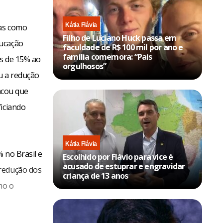
Kátia Flávia
das como
Filho de Luciano Huck passa em
ducação
faculdade de R$ 100 mil por ano e
família comemora: “Pais
os de 15% ao
orgulhosos”
ou a redução
tacou que
ficiando
Kátia Flávia
 no Brasil e
Escolhido por Flávio para vice é
acusado de estuprar e engravidar
 redução dos
criança de 13 anos
mo o