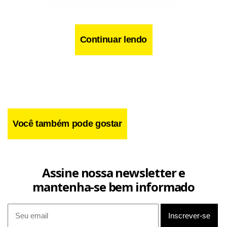
Continuar lendo
Por se tratar de uma convocação com 29 nomes que serão
Você também pode gostar
descartados para o Mundial, o ofício enviado para a Fifa
precisa contemplar possíveis alterações, seja por questões
técnicas ou por lesão, caso de Estêvão.
Assine nossa newsletter e
mantenha-se bem informado
O atacante do Chelsea era nome certo do torneio, mas se
recupera de uma lesão na coxa direita e corre contra o