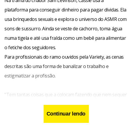
Na trama do criador Sam Levinson, Cassie usa a
plataforma para conseguir dinheiro para pagar dívidas. Ela
usa brinquedos sexuais e explora o universo do ASMR com
sons de sussurro. Ainda se veste de cachorro, toma água
numa tigela e até usa fralda como um bebê para alimentar
o fetiche dos seguidores.
Para profissionais do ramo ouvidos pela Variety, as cenas
descritas são uma forma de banalizar o trabalho e
estigmatizar a profissão.
“Tem tantas coisas que a colocam fazendo que nem sequer
são permitidas no OnlyFans, e isso por si só é revoltante”,
opinou Sydney Leathers, criadora de conteúdo no
Continuar lendo
OnlyFans desde 2017.