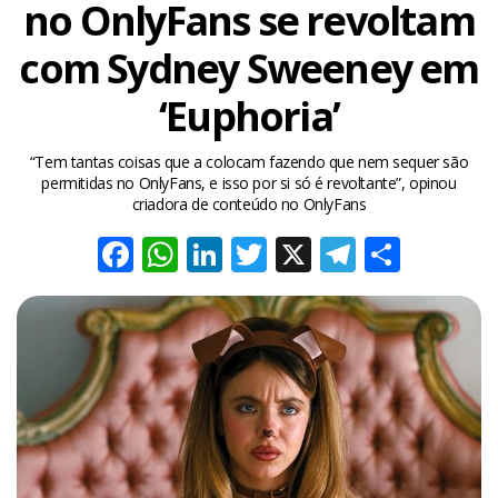
no OnlyFans se revoltam
com Sydney Sweeney em
‘Euphoria’
“Tem tantas coisas que a colocam fazendo que nem sequer são
permitidas no OnlyFans, e isso por si só é revoltante”, opinou
criadora de conteúdo no OnlyFans
Facebook
WhatsApp
LinkedIn
Twitter
X
Telegra
Share