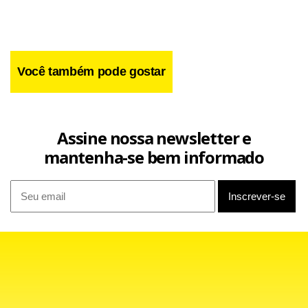
Você também pode gostar
Na terça-feira (23), a CCJ (Comissão de Constituição e
Assine nossa newsletter e
Justiça) da Câmara aprovou a admissibilidade da proposta.
mantenha-se bem informado
Com isso, o colegiado entendeu que o texto preenche
requisitos legais para tramitar na Casa.
Em conversas reservadas, ministros do Supremo avaliam
não haver chance de a corte permitir que a PEC atinja
magistrados que já estão no cargo.