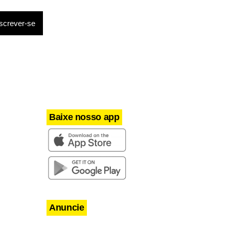
m afirmou
lico.
mo alvo as
Baixe nosso app
Anuncie