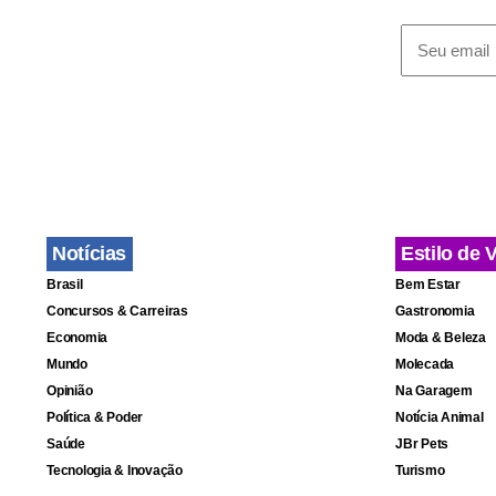
PE), coorde
"Está monót
que um prog
Os principa
denúncias d
Notícias
Estilo de 
Brasil
Bem Estar
Concursos & Carreiras
Gastronomia
Economia
Moda & Beleza
Mundo
Molecada
Opinião
Na Garagem
Política & Poder
Notícia Animal
Saúde
JBr Pets
Tecnologia & Inovação
Turismo