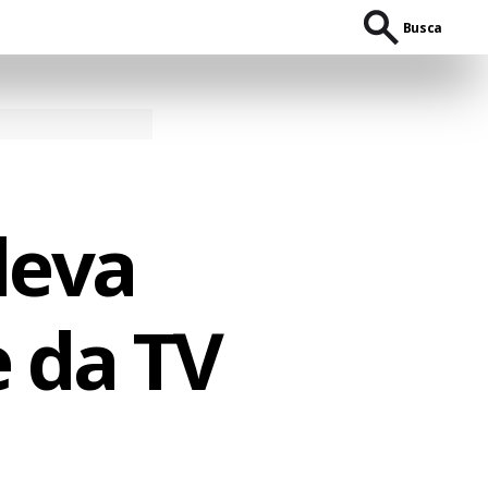
Busca
leva
 da TV