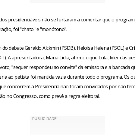
dos presidenciáveis não se furtaram a comentar que o program
ração, foi "chato" e "monótono".
m do debate Geraldo Alckmin (PSDB), Heloísa Helena (PSOL) e C
). A apresentadora, Maria Lídia, afirmou que Lula, líder das pe
 voto, "sequer respondeu ao convite" da emissora e a bancada q
ria ao petista foi mantida vazia durante todo o programa. Os o
que concorrem à Presidência não foram convidados por não te
ão no Congresso, como prevê a regra eleitoral.