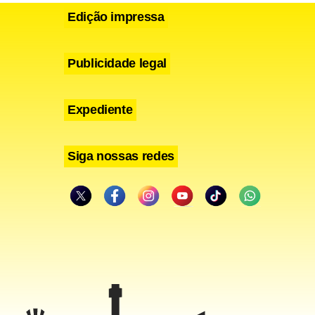
Edição impressa
Publicidade legal
Expediente
do Povo e se
Siga nossas redes
gir dos
Das
 ex-petista
usência do
ação de