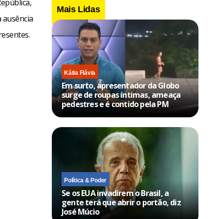
epública,
Mais Lidas
à ausência
resentes.
Kátia Flávia
Em surto, apresentador da Globo
surge de roupas íntimas, ameaça
pedestres e é contido pela PM
Política & Poder
Se os EUA invadirem o Brasil, a
gente terá que abrir o portão, diz
José Múcio