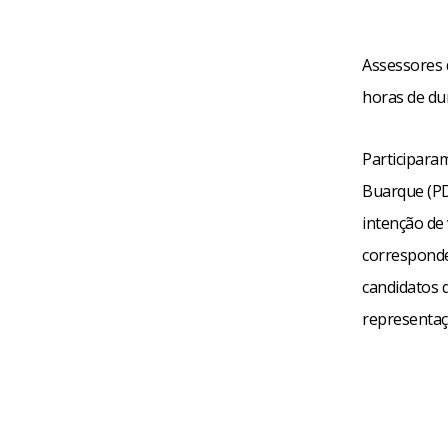
Assessores 
horas de du
Participara
Buarque (PDT
intenção de
corresponde
candidatos 
representaç