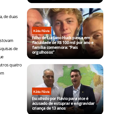
a, de duas
Kátia Flávia
Filho de Luciano Huck passa em
ristovam
faculdade de R$ 100 mil por ano e
família comemora: “Pais
squisas de
orgulhosos”
ue
utros quatro
rem
Kátia Flávia
Escolhido por Flávio para vice é
acusado de estuprar e engravidar
criança de 13 anos