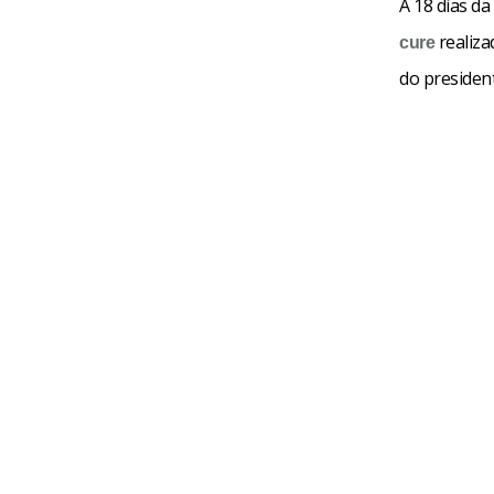
A 18 dias da
realiza
cure
do president