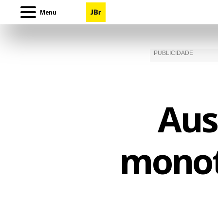
Menu
Aus
monot