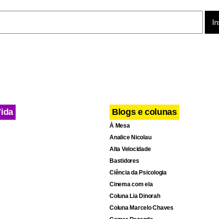
nador-geral da campanha.
ono", disse Guerra em entrevista durante o debate. Ainda assi
rama do gênero é melhor que um comício, por reunir maior púb
is ataques a Lula ocorreram no início do programa e tiveram co
e corrupção que pesam sobre o governo.
Vida
Blogs e colunas
À Mesa
Analice Nicolau
Alta Velocidade
Bastidores
Ciência da Psicologia
Cinema com ela
Coluna Lia Dinorah
Coluna Marcelo Chaves