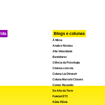
e ao aluno interagir diante do computador: ele lê em português,
imultaneamente confere a tradução em sinais.
Vida
Blogs e colunas
À Mesa
Analice Nicolau
Alta Velocidade
Bastidores
Ciência da Psicologia
Cinema com ela
Coluna Lia Dinorah
Coluna Marcelo Chaves
Comer Rezando
Do Alto da Torre
Futebol ETC
Kátia Flávia