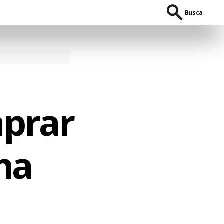
Busca
mprar
na