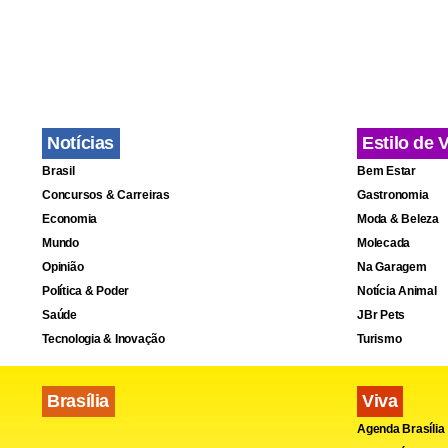
O kit permit
figuras e s
Notícias
Estilo de 
Brasil
Bem Estar
Concursos & Carreiras
Gastronomia
Economia
Moda & Beleza
Mundo
Molecada
Opinião
Na Garagem
Política & Poder
Notícia Animal
Saúde
JBr Pets
Tecnologia & Inovação
Turismo
Brasília
Viva
Agenda Brasília