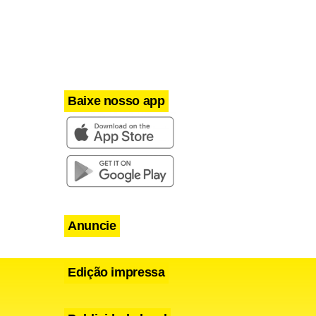
 vê as
Baixe nosso app
Anuncie
Edição impressa