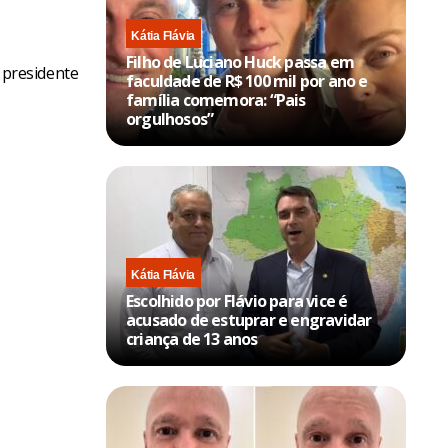
Kátia Flávia
Filho de Luciano Huck passa em
 presidente
faculdade de R$ 100 mil por ano e
família comemora: “Pais
orgulhosos”
Kátia Flávia
Escolhido por Flávio para vice é
acusado de estuprar e engravidar
criança de 13 anos