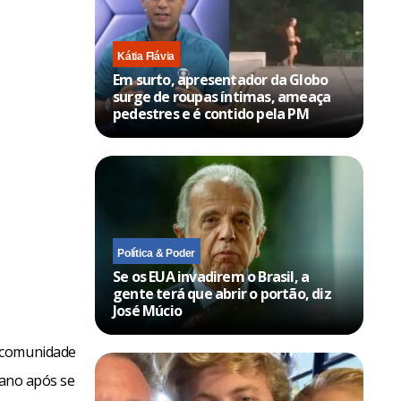
Kátia Flávia
Em surto, apresentador da Globo
surge de roupas íntimas, ameaça
pedestres e é contido pela PM
Política & Poder
Se os EUA invadirem o Brasil, a
gente terá que abrir o portão, diz
José Múcio
a comunidade
eano após se