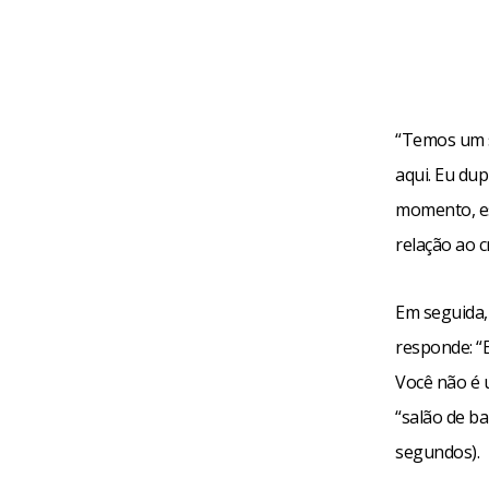
“Temos um s
aqui. Eu du
momento, es
relação ao 
Em seguida,
responde: “
Você não é 
“salão de ba
segundos).