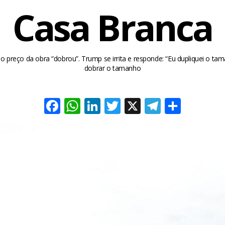
Casa Branca
 preço da obra “dobrou”. Trump se irrita e responde: “Eu dupliquei o ta
dobrar o tamanho
Facebook
WhatsApp
LinkedIn
Twitter
X
Telegra
Share