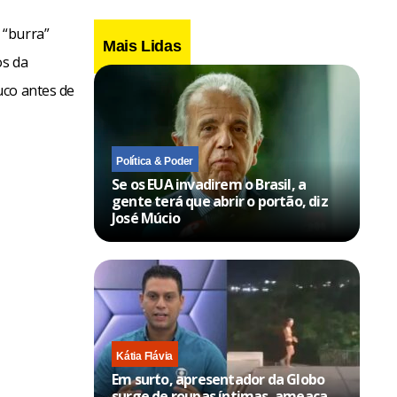
 “burra”
Mais Lidas
os da
uco antes de
Política & Poder
Se os EUA invadirem o Brasil, a
gente terá que abrir o portão, diz
José Múcio
Kátia Flávia
Em surto, apresentador da Globo
surge de roupas íntimas, ameaça