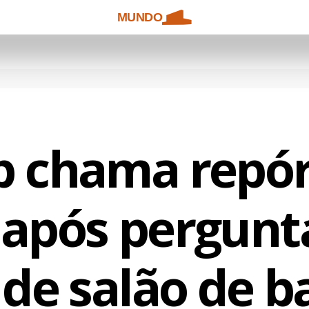
MUNDO
 chama repór
’ após pergunt
 de salão de ba