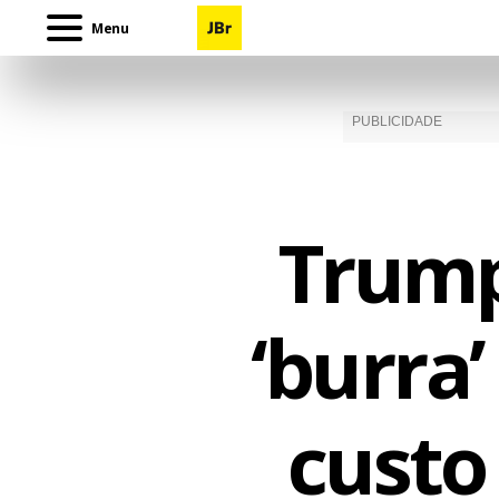
Menu
Trump
‘burra
custo