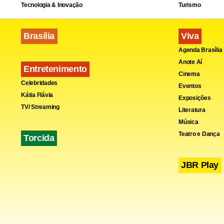
Tecnologia & Inovação
Turismo
Brasília
Viva
Agenda Brasília
Anote Aí
Entretenimento
Cinema
Celebridades
Eventos
Kátia Flávia
Exposições
TV/ Streaming
Literatura
Música
Teatro e Dança
Torcida
Ofensas cont
JBR Play
Trump já of
notórios ma
jornalistas