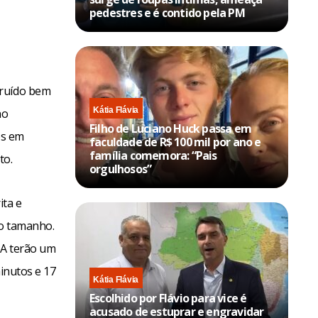
pedestres e é contido pela PM
truído bem
Kátia Flávia
no
Filho de Luciano Huck passa em
os em
faculdade de R$ 100 mil por ano e
família comemora: “Pais
to.
orgulhosos”
ita e
 o tamanho.
UA terão um
minutos e 17
Kátia Flávia
Escolhido por Flávio para vice é
acusado de estuprar e engravidar