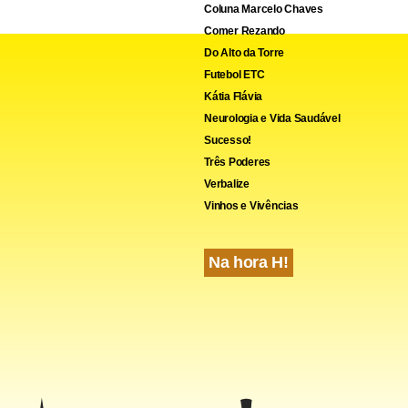
Coluna Marcelo Chaves
Comer Rezando
Do Alto da Torre
Futebol ETC
Kátia Flávia
Neurologia e Vida Saudável
Sucesso!
Três Poderes
Verbalize
Vinhos e Vivências
Na hora H!
ra jornalistas
endeu mulheres que trabalham na imprensa outras vezes. Entr
is recentes, em novembro de 2025 ele fez uma série de insultos
: chamou uma repórter de “estúpida” enquanto respondia a per