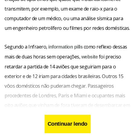
transmitem, por exemplo, um exame de raio-x para o
computador de um médico, ou uma análise sísmica para
um engenheiro petrolífero ou filmes por redes domésticas.
Segundo a Infraero,
como reflexo dessas
information pills
mais de duas horas sem operações,
foi preciso
website
retardar a partida de 14 aviões que seguiriam para o
exterior e de 12 iriam para cidades brasileiras. Outros 15
vôos domésticos não puderam chegar. Passageiros
procedentes de Londres, Paris e Miami e ocupantes mais
oito aviões que vinham de fora tiveram de desembarcar em
destinos diferentes do programado. Seis vôos foram
Continuar lendo
desviados para Viracopos, em Campinas (SP), e cinco para
o Aeroporto Internacional Antônio Carlos Jobim (Galeão),