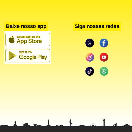
aspirantes do principal partido da coalizão.
O ex-chefe do Executivo e líder do partido Nação
Baixe nosso app
Siga nossas redes
Tailandesa (o segundo maior da coalizão governista),
Banharn Silpa-archa, parecia um candidato de consenso,
mas o veterano político afirmou na semana passada que
se sentia velho demais para assumir o cargo de primeiro-
ministro.
Por sua vez, Abhisit Vejjajiva, líder do Partido Democrata –
o principal da oposição – propôs a formação de um
Governo de união nacional com ele como primeiro-
ministro para resolver a crise que divide o país.