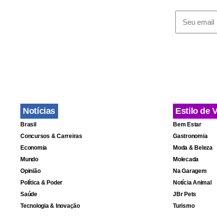
Notícias
Estilo de 
Brasil
Bem Estar
Concursos & Carreiras
Gastronomia
Economia
Moda & Beleza
Mundo
Molecada
Opinião
Na Garagem
Política & Poder
Notícia Animal
Saúde
JBr Pets
Tecnologia & Inovação
Turismo