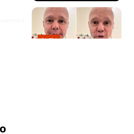
 expulsar a
as.
Kátia Flávia
Em tratamento contra câncer raro,
 começou a
Netinho sofre queda no banheiro
após sessão de quimio
idade
 uma
o