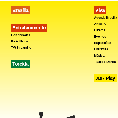
Fa
Brasília
Viva
Agenda Brasília
Anote Aí
Entretenimento
Cinema
Celebridades
Eventos
Kátia Flávia
Exposições
TV/ Streaming
Literatura
Música
Teatro e Dança
Torcida
JBR Play