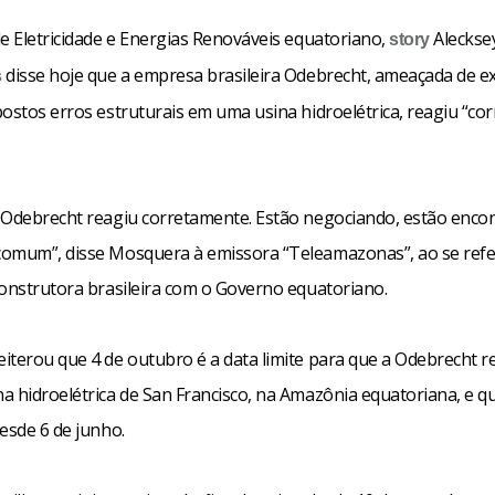
de Eletricidade e Energias Renováveis equatoriano,
Aleckse
story
disse hoje que a empresa brasileira Odebrecht, ameaçada de e
s
postos erros estruturais em uma usina hidroelétrica, reagiu “co
 Odebrecht reagiu corretamente. Estão negociando, estão enco
omum”, disse Mosquera à emissora “Teleamazonas”, ao se refe
construtora brasileira com o Governo equatoriano.
iterou que 4 de outubro é a data limite para que a Odebrecht r
a hidroelétrica de San Francisco, na Amazônia equatoriana, e q
esde 6 de junho.