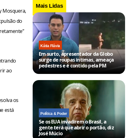
Mais Lidas
y Mosquera,
xpulsão do
rretamente”
Kátia Flávia
Em surto, apresentador da Globo
surge de roupas íntimas, ameaça
ntrando
pedestres e é contido pela PM
rir ao
esolva os
ue está
Política & Poder
Se os EUA invadirem o Brasil, a
gente terá que abrir o portão, diz
José Múcio