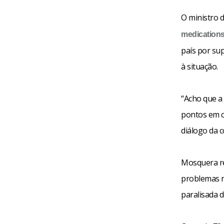
O ministro 
medication
país por su
à situação.
“Acho que a
pontos em c
diálogo da 
Mosquera re
problemas n
paralisada d