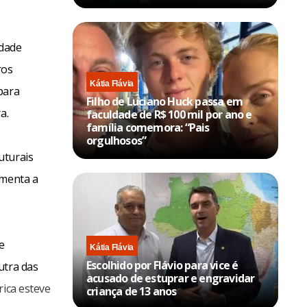
edade
ros
Kátia Flávia
para
Filho de Luciano Huck passa em
a.
faculdade de R$ 100 mil por ano e
família comemora: “Pais
orgulhosos”
uturais
imenta a
e
Kátia Flávia
Escolhido por Flávio para vice é
utra das
acusado de estuprar e engravidar
rica esteve
criança de 13 anos