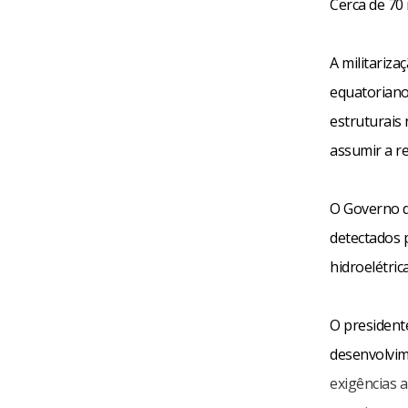
Cerca de 70 
A militariza
equatoriano
estruturais
assumir a re
O Governo d
detectados 
hidroelétric
O president
desenvolvim
exigências a