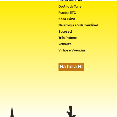
Comer Rezando
cebook
WhatsApp
LinkedIn
Twitter
X
Telegram
Share
Do Alto da Torre
Futebol ETC
Kátia Flávia
Neurologia e Vida Saudável
Sucesso!
Três Poderes
Verbalize
Vinhos e Vivências
Na hora H!