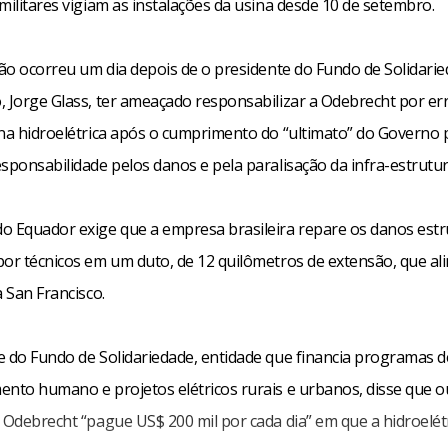
militares vigiam as instalações da usina desde 10 de setembro.
ção ocorreu um dia depois de o presidente do Fundo de Solidari
, Jorge Glass, ter ameaçado responsabilizar a Odebrecht por er
 na hidroelétrica após o cumprimento do “ultimato” do Governo 
sponsabilidade pelos danos e pela paralisação da infra-estrutur
o Equador exige que a empresa brasileira repare os danos estr
por técnicos em um duto, de 12 quilômetros de extensão, que al
a San Francisco.
e do Fundo de Solidariedade, entidade que financia programas d
ento humano e projetos elétricos rurais e urbanos, disse que o
 Odebrecht “pague US$ 200 mil por cada dia” em que a hidroelét