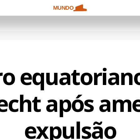
MUNDO
ro equatoriano
echt após ame
expulsão