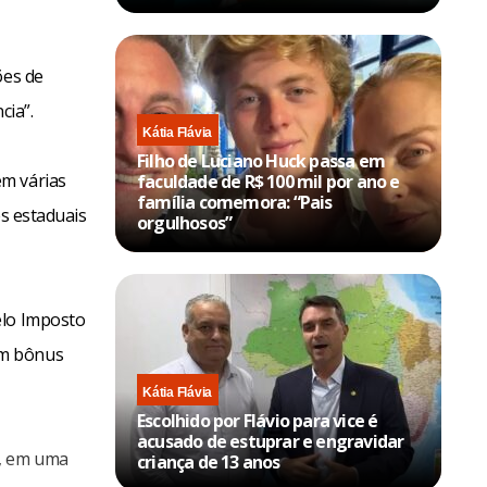
ões de
cia”.
Kátia Flávia
Filho de Luciano Huck passa em
em várias
faculdade de R$ 100 mil por ano e
família comemora: “Pais
es estaduais
orgulhosos”
elo Imposto
um bônus
Kátia Flávia
Escolhido por Flávio para vice é
acusado de estuprar e engravidar
o, em uma
criança de 13 anos