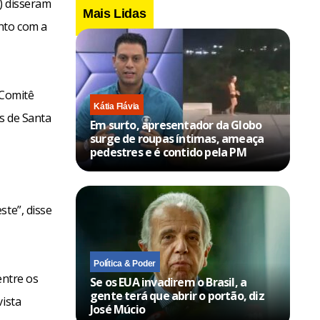
e) disseram
Mais Lidas
nto com a
 Comitê
Kátia Flávia
s de Santa
Em surto, apresentador da Globo
surge de roupas íntimas, ameaça
pedestres e é contido pela PM
ste”, disse
Política & Poder
ntre os
Se os EUA invadirem o Brasil, a
gente terá que abrir o portão, diz
vista
José Múcio