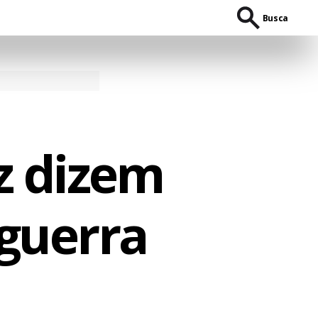
Busca
z dizem
guerra