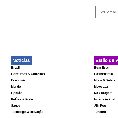
em referendo
“separatista
Núñez disse
“conquistas
um processo
Notícias
“Não podemo
Estilo de 
Brasil
Bem Estar
cidadãos de
Concursos & Carreiras
Gastronomia
se realizou
Economia
Moda & Beleza
Mundo
Molecada
Opinião
Na Garagem
Por sua vez,
Política & Poder
Notícia Animal
governament
Saúde
JBr Pets
Tecnologia & Inovação
Turismo