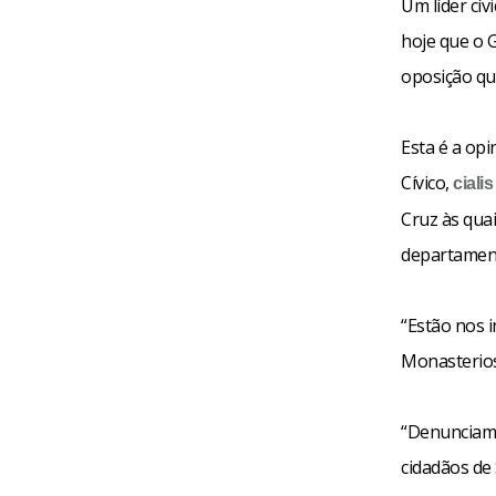
Um líder cív
hoje que o 
oposição que
Esta é a opi
Cívico,
ciali
Cruz às quai
departament
“Estão nos i
Monasterios 
“Denunciamo
cidadãos de 