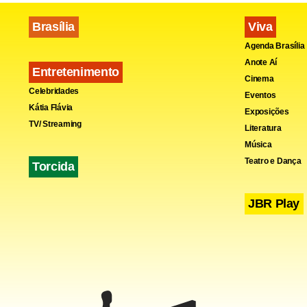
“Estamos br
juvenil, qu
Brasília
Viva
retrógrado 
Agenda Brasília
Anote Aí
ao comunis
Entretenimento
Cinema
Celebridades
Eventos
Kátia Flávia
Exposições
TV/ Streaming
Literatura
Música
Teatro e Dança
Torcida
JBR Play