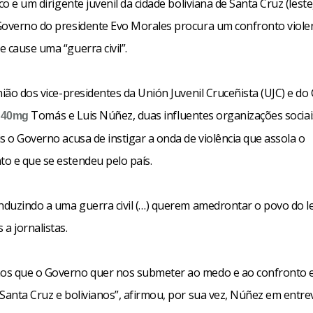
ico e um dirigente juvenil da cidade boliviana de Santa Cruz (lest
Governo do presidente Evo Morales procura um confronto viole
 cause uma “guerra civil”.
nião dos vice-presidentes da Unión Juvenil Cruceñista (UJC) e do
Tomás e Luis Núñez, duas influentes organizações sociai
s 40mg
s o Governo acusa de instigar a onda de violência que assola o
o e que se estendeu pelo país.
nduzindo a uma guerra civil (…) querem amedrontar o povo do le
a jornalistas.
s que o Governo quer nos submeter ao medo e ao confronto e
Santa Cruz e bolivianos”, afirmou, por sua vez, Núñez em entre