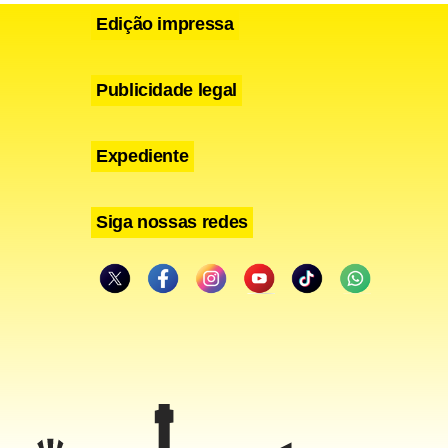
mou o líder
Edição impressa
a um sistema
minho direto
Publicidade legal
Expediente
Siga nossas redes