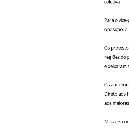
coletiva.
Para o vice
oposição, o 
Os protesto
regiões do p
e deixaram 
Os autonomi
Direto aos 
aos maiores
Morales con