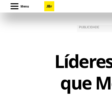
Menu
Lídere
que M