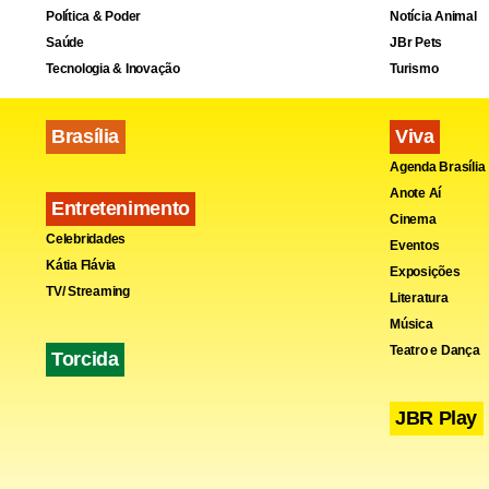
Política & Poder
Notícia Animal
Saúde
JBr Pets
Tecnologia & Inovação
Turismo
Brasília
Viva
A solenidad
Agenda Brasília
em São Paul
Anote Aí
Entretenimento
Cinema
Celebridades
A embarcaçã
Eventos
Kátia Flávia
Exposições
parou. Segu
TV/ Streaming
Literatura
Música
Uma passage
Teatro e Dança
Torcida
devido a um 
JBR Play
confirmou a
reembolsado