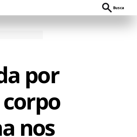
Busca
da por
 corpo
a nos