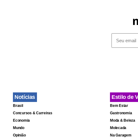
Gafisa para 
O convênio 
serão lança
previstas pa
Notícias
Estilo de 
Brasil
Bem Estar
Concursos & Carreiras
Gastronomia
Economia
Moda & Beleza
Mundo
Molecada
Opinião
Na Garagem