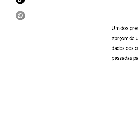
Um dos pre
garçom de u
dados dos c
passadas pa