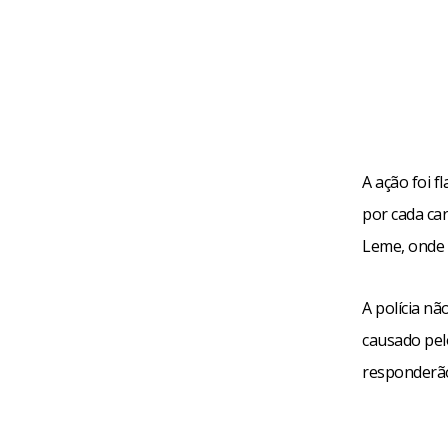
A ação foi f
por cada ca
Leme, onde 
A polícia nã
causado pel
responderão