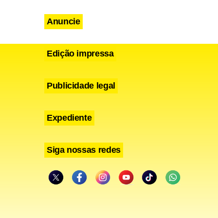
Anuncie
Edição impressa
i Caneca,
Publicidade legal
oblema e
Expediente
Siga nossas redes
ifícil
a da empresa
rão
tenção em