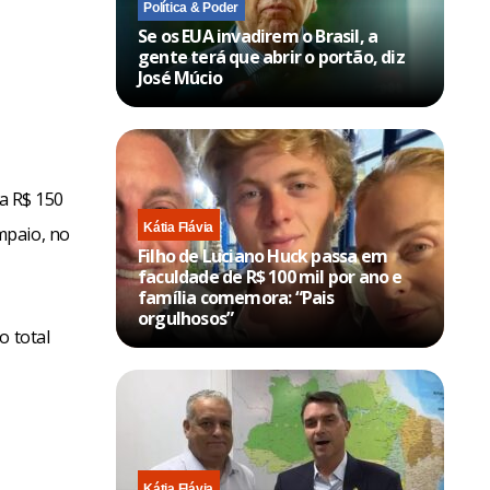
Política & Poder
Se os EUA invadirem o Brasil, a
gente terá que abrir o portão, diz
José Múcio
ia R$ 150
Kátia Flávia
mpaio, no
Filho de Luciano Huck passa em
faculdade de R$ 100 mil por ano e
família comemora: “Pais
orgulhosos”
o total
Kátia Flávia