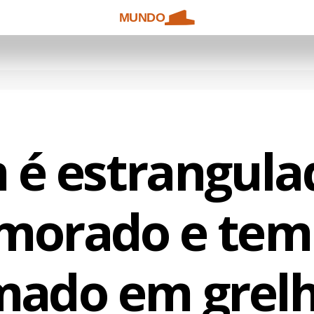
MUNDO
 é estrangula
morado e tem
mado em grelh