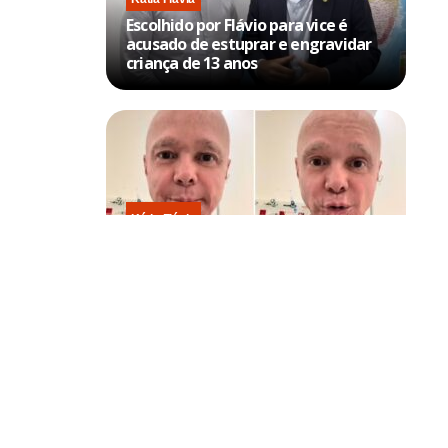
Escolhido por Flávio para vice é
acusado de estuprar e engravidar
criança de 13 anos
Kátia Flávia
Em tratamento contra câncer raro,
Netinho sofre queda no banheiro
após sessão de quimio
strutora