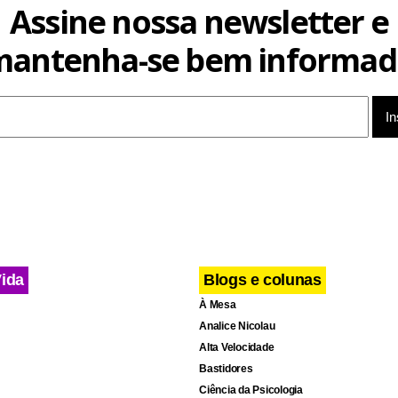
Assine nossa newsletter e
atuar no mercado imobiliário.
mantenha-se bem informad
terá financiamento exclusivo da CEF. Segundo a assessoria do b
dos empreendimentos com um total de até 6 mil unidades habita
ra o 1º ano do acordo.
Vida
Blogs e colunas
À Mesa
Analice Nicolau
Alta Velocidade
Bastidores
Ciência da Psicologia