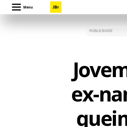
Menu
Jovem
ex-na
quei