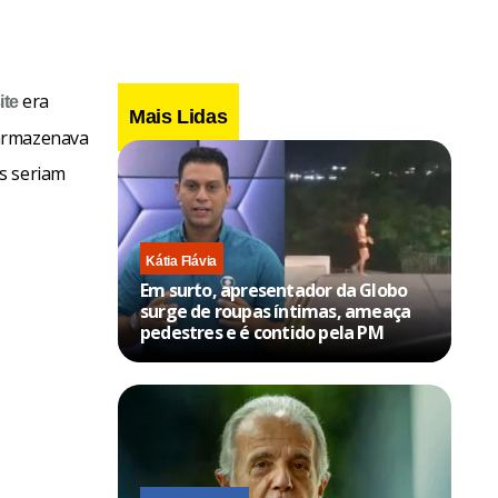
era
ite
Mais Lidas
 armazenava
s seriam
Kátia Flávia
Em surto, apresentador da Globo
surge de roupas íntimas, ameaça
pedestres e é contido pela PM