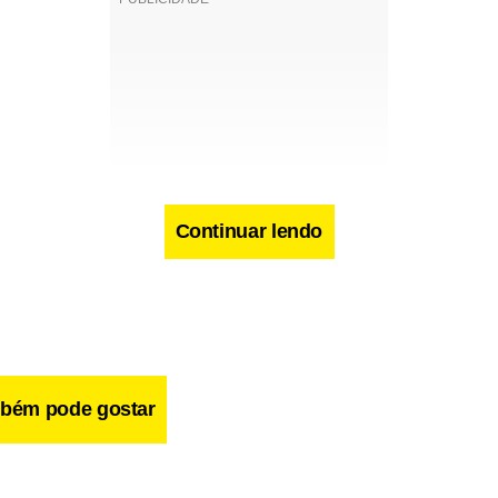
Continuar lendo
bém pode gostar
rá assinado com a FIT Residencial,
empresa criada pela con
help