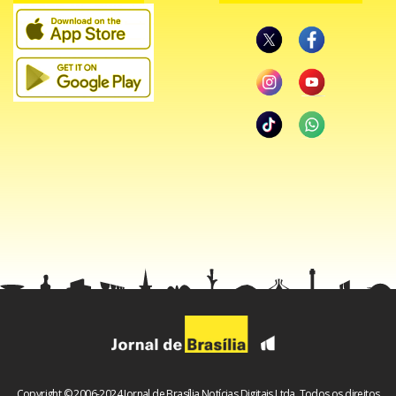
uma atmosfera diferente e muita energia positiva”,
acrescenta.
Copyright © 2006-2024 Jornal de Brasília Notícias Digitais Ltda. Todos os direitos