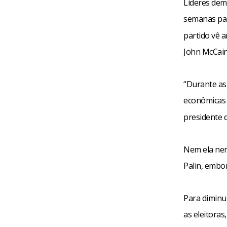
Líderes dem
semanas par
partido vê 
John McCain
“Durante as
econômicas 
presidente 
Nem ela nem
Palin, embo
Para diminu
as eleitora