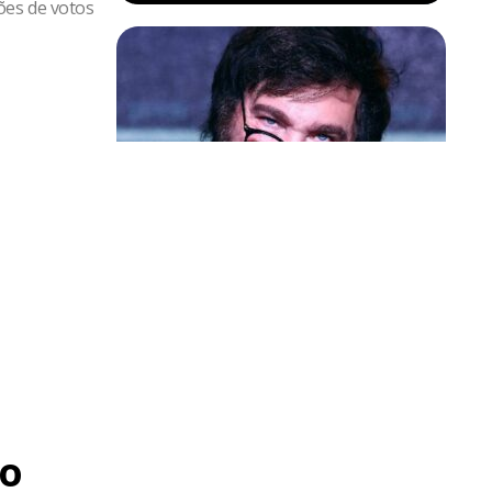
ões de votos
eleitores
Política & Poder
Milei volta a chamar Lula de ‘ladrão’
e ‘corrupto’
lizada pelo
e 25% dos
 este fim de
ssa mudança
o