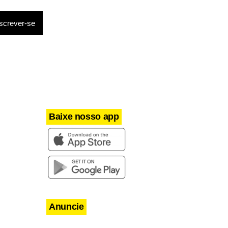
mês das
 ganhar a
Baixe nosso app
Anuncie