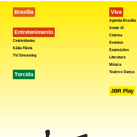
Brasília
Viva
Agenda Brasília
Anote Aí
Entretenimento
Cinema
Fa
Celebridades
Eventos
Kátia Flávia
Exposições
TV/ Streaming
Literatura
Música
Teatro e Dança
Torcida
JBR Play