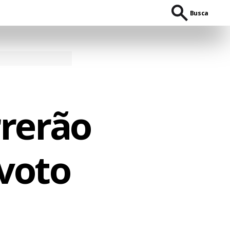
Busca
rerão
voto