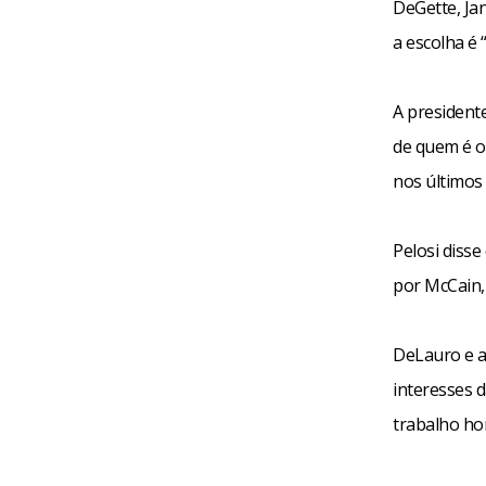
DeGette, Ja
a escolha é
A president
de quem é o 
nos últimos 
Pelosi disse
por McCain,
DeLauro e a
interesses 
trabalho h