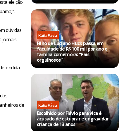
sta eleição
bama)”.
em dúvidas
Kátia Flávia
s jornais
Filho de Luciano Huck passa em
faculdade de R$ 100 mil por ano e
família comemora: “Pais
orgulhosos”
 defendida
 dos
anheiros de
Kátia Flávia
Escolhido por Flávio para vice é
acusado de estuprar e engravidar
criança de 13 anos