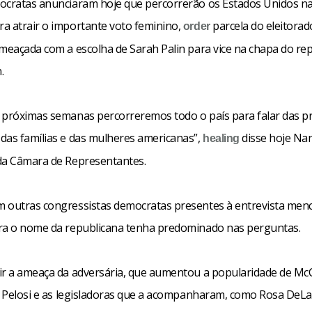
ocratas anunciaram hoje que percorrerão os Estados Unidos n
a atrair o importante voto feminino,
parcela do eleitorad
order
ameaçada com a escolha de Sarah Palin para vice na chapa do re
.
 próximas semanas percorreremos todo o país para falar das 
das famílias e das mulheres americanas”,
disse hoje Nan
healing
da Câmara de Representantes.
 outras congressistas democratas presentes à entrevista me
ra o nome da republicana tenha predominado nas perguntas.
ir a ameaça da adversária, que aumentou a popularidade de Mc
s, Pelosi e as legisladoras que a acompanharam, como Rosa DeL