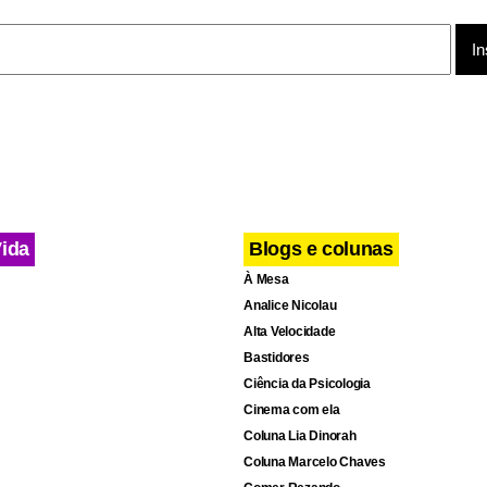
, a pergunta agora é se a tendência continuará até novembro, 
do especialista, “se for assim, McCain tem uma boas chances de
.
Vida
Blogs e colunas
À Mesa
Analice Nicolau
Alta Velocidade
Bastidores
Ciência da Psicologia
Cinema com ela
Coluna Lia Dinorah
Coluna Marcelo Chaves