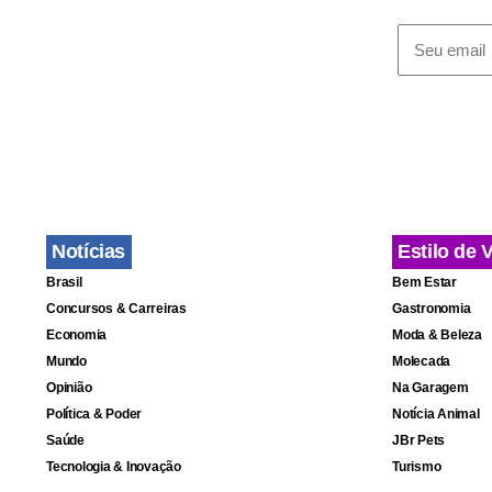
Segundo ele
eleições.
Na opinião 
Presidência”
Notícias
Estilo de 
Brasil
Bem Estar
Concursos & Carreiras
Gastronomia
Economia
Moda & Beleza
Mundo
Molecada
Opinião
Na Garagem
Política & Poder
Notícia Animal
Saúde
JBr Pets
Tecnologia & Inovação
Turismo