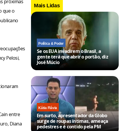
as próximas
Mais Lidas
o que o
publicano
Política & Poder
preocupações
Se os EUA invadirem o Brasil, a
gente terá que abrir o portão, diz
cy Pelosi,
José Múcio
ncionaram
Kátia Flávia
Cain entre
Em surto, apresentador da Globo
surge de roupas íntimas, ameaça
auro, Diana
pedestres e é contido pela PM