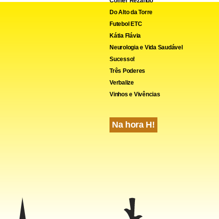
Comer Rezando
Do Alto da Torre
Futebol ETC
Kátia Flávia
Neurologia e Vida Saudável
Sucesso!
cebook
WhatsApp
LinkedIn
Twitter
X
Telegram
Share
Três Poderes
Verbalize
Vinhos e Vivências
Na hora H!