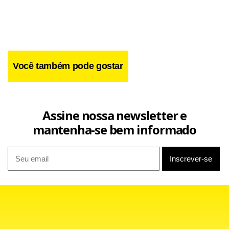
sairemos daqui atá que alguém nos ouça”, disse o
coordenador.
Ele salientou que além da educação, a cultura e o incentivo
a práticas esportivas também são reivindicações do
Você também pode gostar
movimento. “Pedimos que a cultura do campo seja
respeitada. Queremos que nossas raízes sejam valorizadas,
tem que ser oferecido esporte, cultura e educação para
Assine nossa newsletter e
que o jovem permaneça no campo e tenha seus direitos
mantenha-se bem informado
garantidos no próprio setor rural”.
O estudante Sérgio Soares, 21, após 24 horas de viagem
entre o Espírito Santo e Brasília e quatro dias de atividades
na capital federal ainda tem energia para participar da
Marcha entre os Ministérios e o Congresso. Em sua visão,