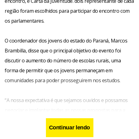
encontro, e Carta da Juventude. dois representante de cada
região foram escolhidos para participar do encontro com
os parlamentares.
O coordenador dos jovens do estado do Paraná, Marcos
Brambilla, disse que o principal objetivo do evento foi
discutir o aumento do número de escolas rurais, uma
forma de permitir que os jovens permaneçam em
comunidades para poder prosseguirem nos estudos.
“A nossa expectativa é que sejamos ouvidos e possamos
negociar e implantar todas as nossas propostas para a
juventude do campo o mais rápido possível. Nós já
Continuar lendo
pedimos para falar com alguém do governo e não