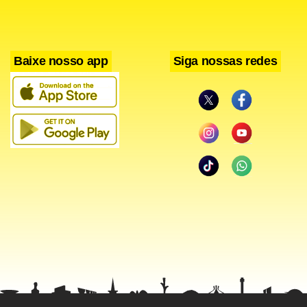
Obama, por outro lado, acredita ter encontrado o
calcanhar de Aquiles de seu oponente.
Baixe nosso app
Siga nossas redes
A intervenção na AIG “é o veredicto final da filosofia
econômica fracassada dos últimos oito anos”, disse hoje
em comunicado.
“O senador McCain apoiou esta filosofia durante seus 26
anos em Washington”, acrescentou.
Nas pesquisas, os eleitores tradicionalmente disseram que
confiam mais nos democratas em questões econômicas, o
que faz com que a crise de Wall Street deva ajudar Obama.