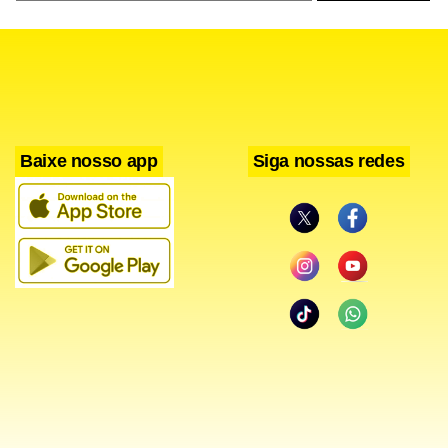
Conjuntos de dados climáticos recentes mostram que o
aquecimento global está se acelerando, com 2025 entre os
três anos mais quentes já registrados, provocando
extremos climáticos mais frequentes e severos.
Baixe nosso app
Siga nossas redes
Atuando como multiplicador de riscos, o calor extremo
intensifica as secas, os incêndios florestais e os surtos de
pragas e reduz drasticamente a produtividade das
colheitas quando os limites críticos de temperatura são
ultrapassados.