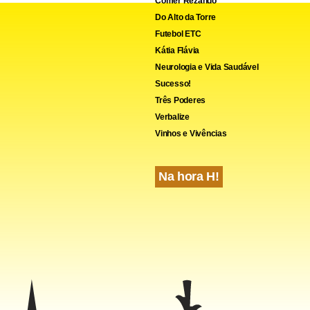
Comer Rezando
Do Alto da Torre
Futebol ETC
Kátia Flávia
Neurologia e Vida Saudável
Sucesso!
Três Poderes
Verbalize
Vinhos e Vivências
Na hora H!