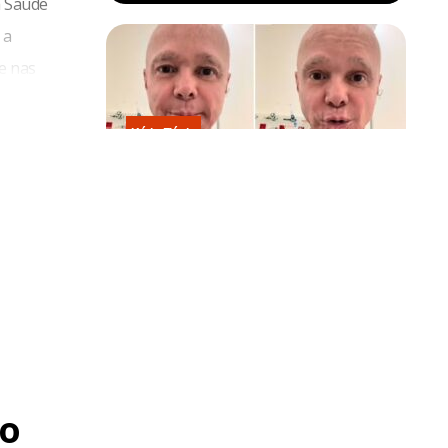
a Saúde
 a
re nas
Kátia Flávia
Em tratamento contra câncer raro,
tro de
Netinho sofre queda no banheiro
obabilidades”
após sessão de quimio
é 2010.
giram nos
ada
o