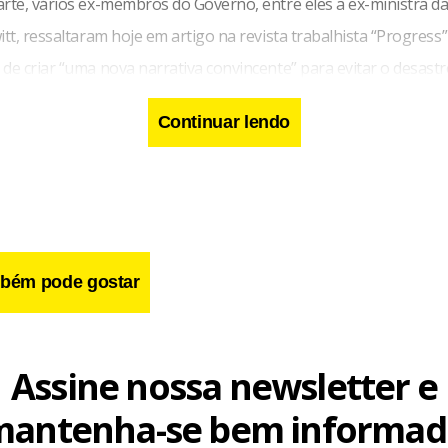
arte, vários ex-membros do Governo, entre eles a ex-ministra d
itt, ressaltaram hoje em artigo na revista trabalhista “Progress”
de criar “uma nova narrativa convincente” para evitar o desast
ições legislativas.
Continuar lendo
umento da pressão interna nas vésperas do congresso, o minis
colas e Famílias, Ed Balls, afirmou hoje que “há muito poucas pr
 perca o cargo antes do pleito geral, que pode ser realizado at
bém pode gostar
 aliado do primeiro-ministro, questionou que os críticos que sur
 sejam capazes de promover candidaturas alternativas, já que c
recisa do apoio de pelo menos 70 parlamentares.
Assine nossa newsletter e
mantenha-se bem informad