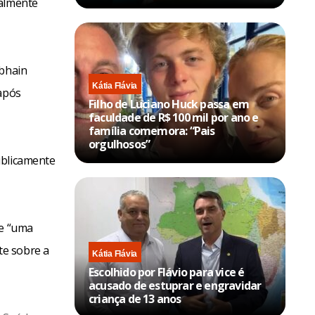
ualmente
obhain
Kátia Flávia
 após
Filho de Luciano Huck passa em
faculdade de R$ 100 mil por ano e
família comemora: “Pais
orgulhosos”
ublicamente
de “uma
te sobre a
Kátia Flávia
Escolhido por Flávio para vice é
acusado de estuprar e engravidar
criança de 13 anos