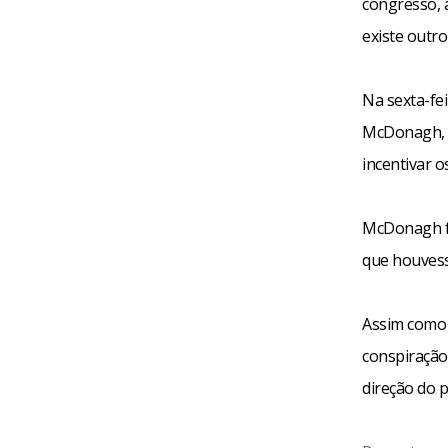
congresso, 
existe outr
Na sexta-fe
McDonagh, e
incentivar os
McDonagh fo
que houvess
Assim como 
conspiração
direção do 