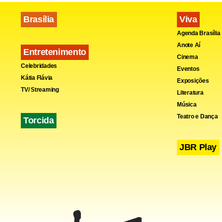
Brasília
Viva
Agenda Brasília
Anote Aí
Entretenimento
Cinema
Celebridades
Eventos
Kátia Flávia
Exposições
TV/ Streaming
Literatura
Música
Teatro e Dança
Torcida
JBR Play