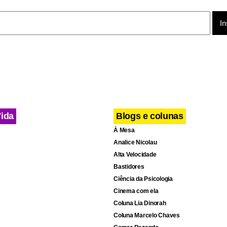
Vida
Blogs e colunas
À Mesa
Analice Nicolau
Alta Velocidade
Bastidores
cebook
WhatsApp
LinkedIn
Twitter
X
Telegram
Share
Ciência da Psicologia
Cinema com ela
Coluna Lia Dinorah
Coluna Marcelo Chaves