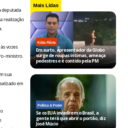
Mais Lidas
a deputada
a realização
.
Kátia Flávia
 às vozes
Em surto, apresentador da Globo
surge de roupas íntimas, ameaça
ro-ministro.
pedestres e é contido pela PM
em sua
realizado em
Política & Poder
ão
Se os EUA invadirem o Brasil, a
gente terá que abrir o portão, diz
o
José Múcio