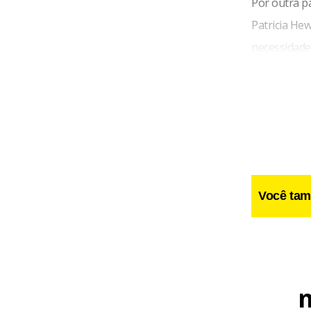
Por outra p
Patricia Hew
necessidade 
próximas ele
Apesar do a
Infância, Es
de que Brown
Você tam
Balls, firme
últimos dias
candidato p