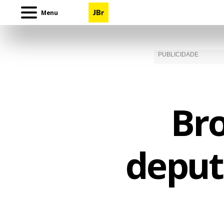
Menu
Br
deput