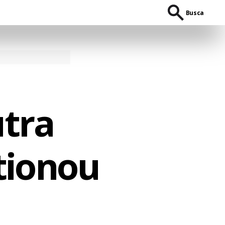
Busca
tra
tionou