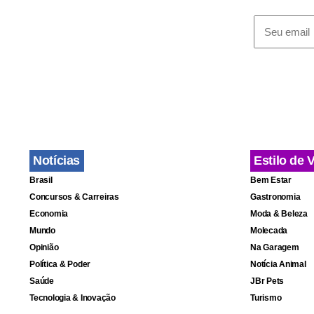
Notícias
Estilo de 
Brasil
Bem Estar
Concursos & Carreiras
Gastronomia
Economia
Moda & Beleza
Mundo
Molecada
Fa
Opinião
Na Garagem
Política & Poder
Notícia Animal
Saúde
JBr Pets
Tecnologia & Inovação
Turismo