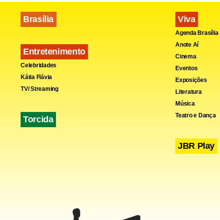
Brasília
Viva
Agenda Brasília
Anote Aí
Entretenimento
Cinema
Celebridades
Eventos
Kátia Flávia
Exposições
TV/ Streaming
Literatura
Música
Teatro e Dança
Torcida
JBR Play