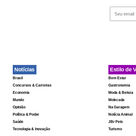
Notícias
Estilo de 
Brasil
Bem Estar
Concursos & Carreiras
Gastronomia
Economia
Moda & Beleza
Mundo
Molecada
Opinião
Na Garagem
Política & Poder
Notícia Animal
Saúde
JBr Pets
Tecnologia & Inovação
Turismo