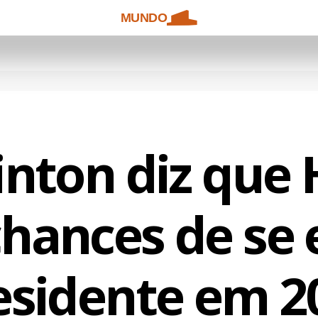
MUNDO
linton diz que 
hances de se 
esidente em 2