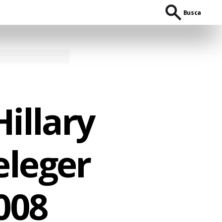
Busca
Hillary
eleger
008