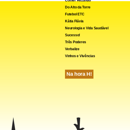
Comer Rezando
Do Alto da Torre
Futebol ETC
Kátia Flávia
Neurologia e Vida Saudável
Sucesso!
Três Poderes
Verbalize
Vinhos e Vivências
Na hora H!