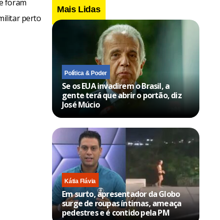
 e foram
Mais Lidas
ilitar perto
Política & Poder
Se os EUA invadirem o Brasil, a
gente terá que abrir o portão, diz
José Múcio
Kátia Flávia
Em surto, apresentador da Globo
surge de roupas íntimas, ameaça
pedestres e é contido pela PM