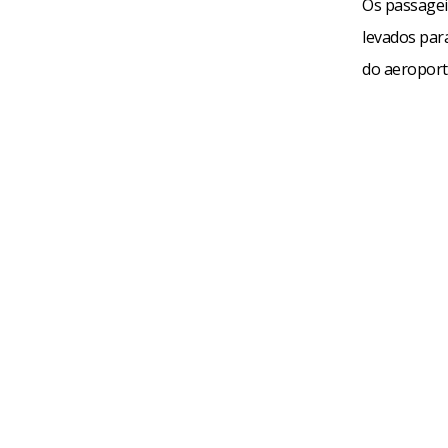
Os passagei
levados par
do aeroport