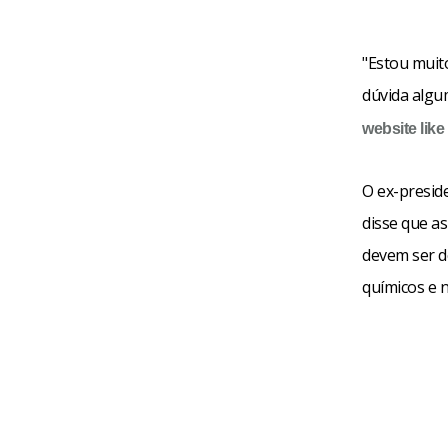
"Estou muit
dúvida algu
website like 
O ex-presid
disse que as
devem ser de
químicos e n