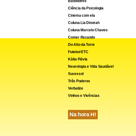
Bastidores
Ciência da Psicologia
Cinema com ela
Coluna Lia Dinorah
Coluna Marcelo Chaves
Comer Rezando
Do Alto da Torre
Futebol ETC
Kátia Flávia
Neurologia e Vida Saudável
Sucesso!
Três Poderes
Verbalize
Vinhos e Vivências
Na hora H!
ediu também à Rússia e à Ucrânia que removam “obstáculos” à v