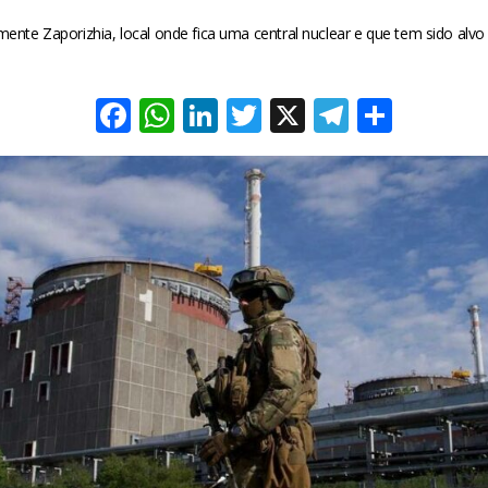
mente Zaporizhia, local onde fica uma central nuclear e que tem sido al
Facebook
WhatsApp
LinkedIn
Twitter
X
Telegra
Share