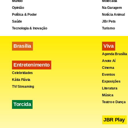
Mundo
Molecada
Opinião
Na Garagem
Política & Poder
Notícia Animal
Saúde
JBr Pets
Tecnologia & Inovação
Turismo
Brasília
Viva
Agenda Brasília
Anote Aí
Entretenimento
Cinema
Celebridades
Eventos
Kátia Flávia
Exposições
TV/ Streaming
Literatura
Música
Teatro e Dança
Torcida
JBR Play
Zhang Jun p