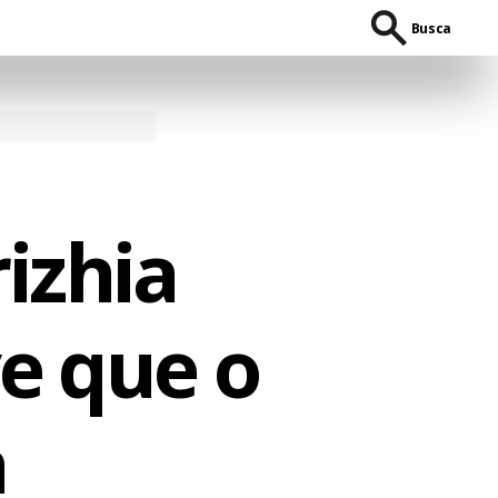
Busca
izhia
e que o
a