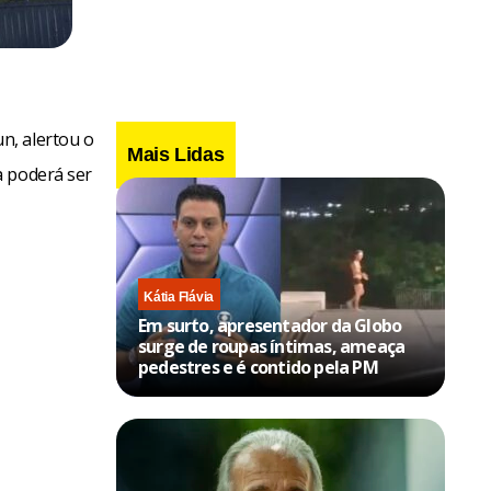
n, alertou o
Mais Lidas
a poderá ser
Kátia Flávia
Em surto, apresentador da Globo
surge de roupas íntimas, ameaça
pedestres e é contido pela PM