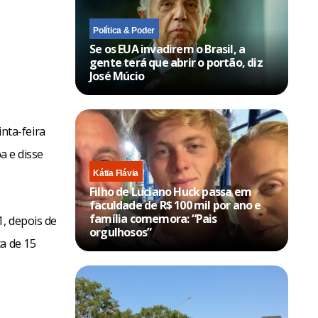
Política & Poder
Se os EUA invadirem o Brasil, a
gente terá que abrir o portão, diz
José Múcio
nta-feira
a e disse
Kátia Flávia
Filho de Luciano Huck passa em
faculdade de R$ 100 mil por ano e
família comemora: “Pais
, depois de
orgulhosos”
a de 15