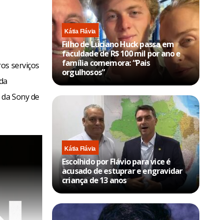
Kátia Flávia
Filho de Luciano Huck passa em
faculdade de R$ 100 mil por ano e
família comemora: “Pais
os serviços
orgulhosos”
 da
 da Sony de
Kátia Flávia
Escolhido por Flávio para vice é
acusado de estuprar e engravidar
criança de 13 anos