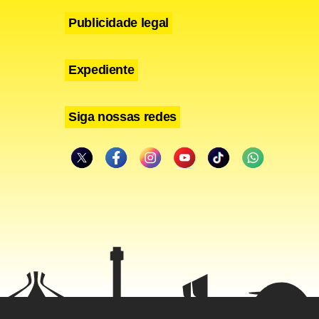
nvolvedores
Publicidade legal
ossplay em
Expediente
Siga nossas redes
 royalties à
centagem
y. Muito
 a única