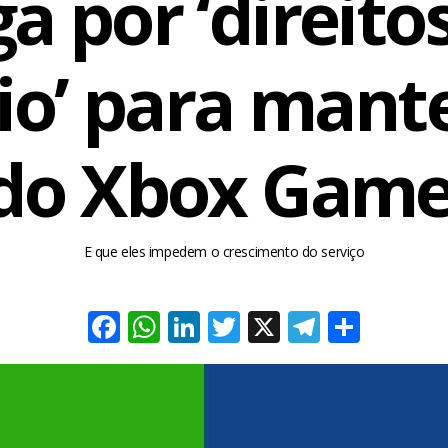
a por ‘direito
io’ para mante
 do Xbox Game
E que eles impedem o crescimento do serviço
Facebook
WhatsApp
LinkedIn
Twitter
X
Telegra
Share