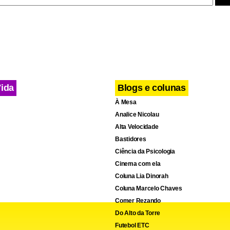
Vida
Blogs e colunas
À Mesa
Analice Nicolau
Alta Velocidade
Bastidores
Ciência da Psicologia
Cinema com ela
Coluna Lia Dinorah
Coluna Marcelo Chaves
Comer Rezando
Do Alto da Torre
Futebol ETC
ões da Microsoft sobre “direitos de bloqueio” são verdadeiras, n