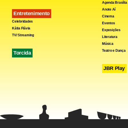
Agenda Brasília
primeira ve
Anote Aí
Entretenimento
de jogos. A
Cinema
Celebridades
Eventos
compartilha
Kátia Flávia
Exposições
seus jogos.
TV/ Streaming
Literatura
Música
Teatro e Dança
A participaç
Torcida
Sony sempre
JBR Play
maior para 
louco né?!
Tim Sweeney
detentora d