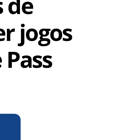
s de
r jogos
 Pass
m