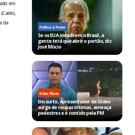
lado em
(Cade),
e da
Política & Poder
Se os EUA invadirem o Brasil, a
gente terá que abrir o portão, diz
José Múcio
Kátia Flávia
Em surto, apresentador da Globo
surge de roupas íntimas, ameaça
pedestres e é contido pela PM