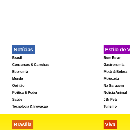
Notícias
Estilo de 
Brasil
Bem Estar
Concursos & Carreiras
Gastronomia
Economia
Moda & Beleza
Mundo
Molecada
Opinião
Na Garagem
Política & Poder
Notícia Animal
Saúde
JBr Pets
Tecnologia & Inovação
Turismo
Brasília
Viva
Se as alegaç