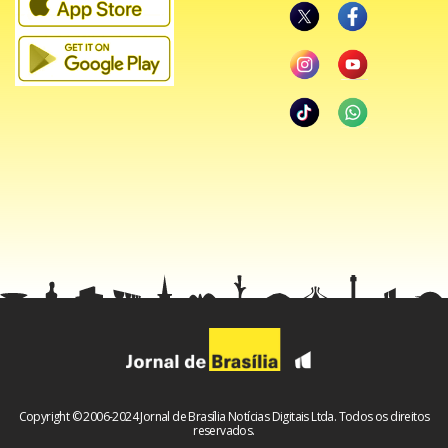
Gaga ofereceu uma recompensa de 500 mil dólares pela
devolução dos cães. De acordo com a polícia, a mulher que
devolveu os animais para receber o dinheiro foi acusada de
cumplicidade.
Copyright © 2006-2024 Jornal de Brasília Notícias Digitais Ltda. Todos os direitos
reservados.