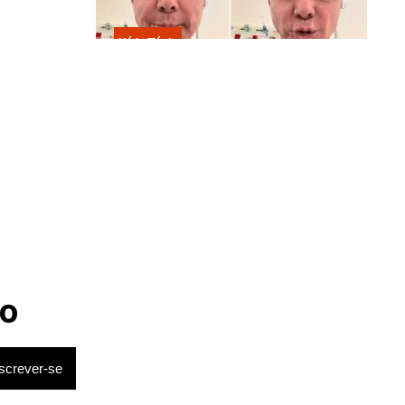
Kátia Flávia
Em tratamento contra câncer raro,
Netinho sofre queda no banheiro
após sessão de quimio
o