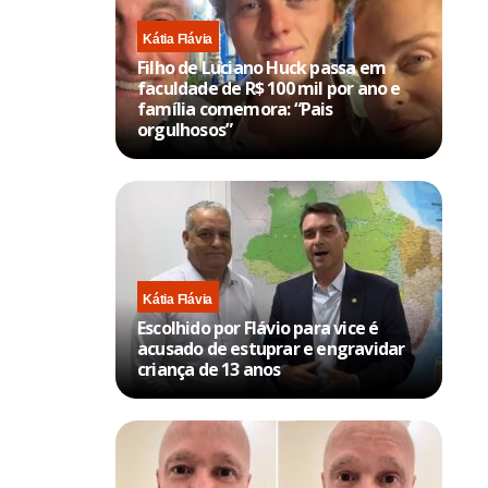
Kátia Flávia
Filho de Luciano Huck passa em
faculdade de R$ 100 mil por ano e
família comemora: “Pais
orgulhosos”
Kátia Flávia
Escolhido por Flávio para vice é
acusado de estuprar e engravidar
criança de 13 anos