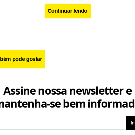
hadas em Ceilândia
Continuar lendo
 no Instituto Histórico e Geográfico do DF
bém pode gostar
Assine nossa newsletter e
mantenha-se bem informad