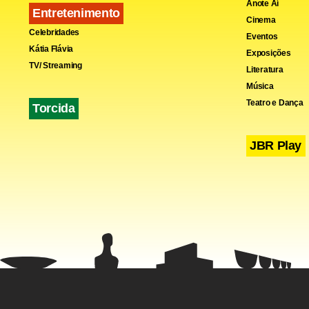
Anote Aí
Entretenimento
19h – Debate
Cinema
Celebridades
Eventos
Kátia Flávia
Exposições
A secretári
TV/ Streaming
Literatura
que ainda é 
Música
Teatro e Dança
Torcida
fracassado 
JBR Play