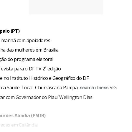
paio (PT)
a manhã com apoiadores
ha das mulheres em Brasília
ção do programa eleitoral
evista para o DF TV 2ª edição
 no Instituto Histórico e Geográfico do DF
r da Saúde. Local: Churrascaria Pampa,
SIG
search
illness
tar com Governador do Piauí Wellington Dias
ourdes Abadia (PSDB)
adas em Ceilândia