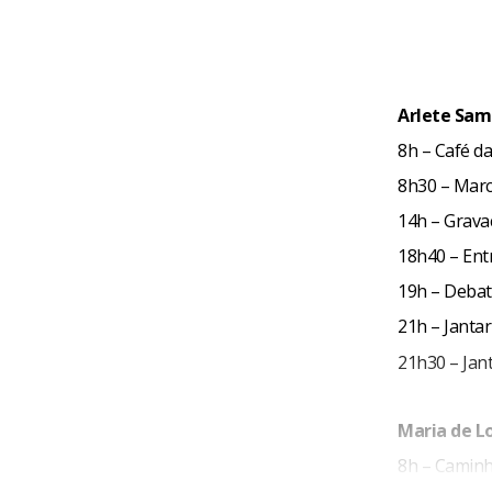
Arlete Sam
8h – Café d
8h30 – Marc
14h – Grava
18h40 – Entr
19h – Debate
21h – Janta
21h30 – Jan
Maria de L
8h – Caminh