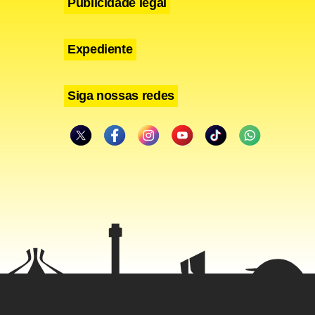
Publicidade legal
Expediente
isse hoje
icida
Siga nossas redes