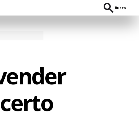
Busca
 vender
ncerto