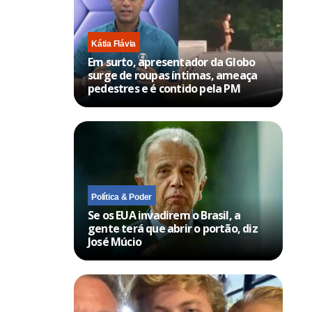
Kátia Flávia
Em surto, apresentador da Globo
surge de roupas íntimas, ameaça
pedestres e é contido pela PM
Política & Poder
Se os EUA invadirem o Brasil, a
gente terá que abrir o portão, diz
José Múcio