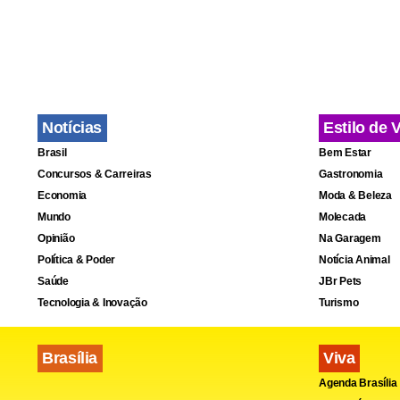
Toninho (P
11h – Visita
12h – Almoç
13h – Visita
Notícias
Estilo de 
14h – Visita
Brasil
Bem Estar
19h – Debate
Concursos & Carreiras
Gastronomia
Economia
Moda & Beleza
Mundo
Molecada
Fátima Pas
Opinião
Na Garagem
8h30 – Enco
Política & Poder
Notícia Animal
Saúde
JBr Pets
14h – Reuni
Tecnologia & Inovação
Turismo
19h – Debate
Brasília
Viva
Expedito C
Agenda Brasília
7h30 – Panf