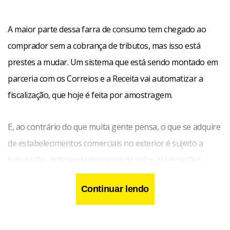
A maior parte dessa farra de consumo tem chegado ao
comprador sem a cobrança de tributos, mas isso está
prestes a mudar. Um sistema que está sendo montado em
parceria com os Correios e a Receita vai automatizar a
fiscalização, que hoje é feita por amostragem.
E, ao contrário do que muita gente pensa, o que se adquire
de estabelecimentos comerciais no exterior é sujeito a
tributação, independentemente do valor. Há exceções,
como livros, periódicos, medicamentos com receita médica
Continuar lendo
e bens enviados por pessoa física de valor até US$ 50,00.