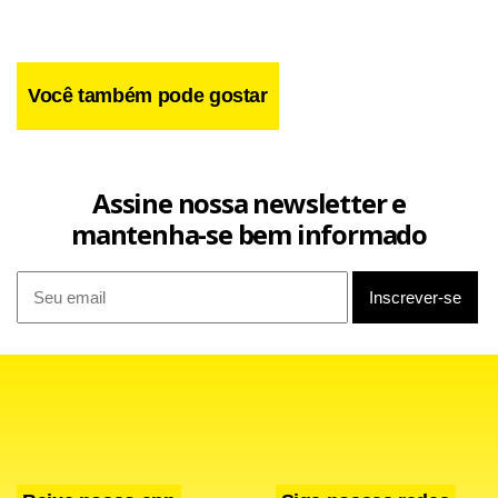
Você também pode gostar
Assine nossa newsletter e
mantenha-se bem informado
O sistema deverá entrar em teste em setembro deste ano,
segundo informou a chefe da Divisão de Controles
Aduaneiros Especiais da Receita, Edna Beltrão Moratto. A