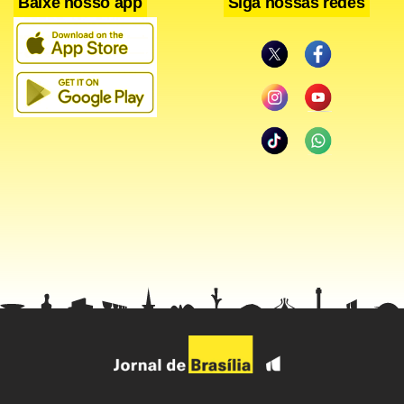
Baixe nosso app
Siga nossas redes
previsão é DE que seja implantado em janeiro de 2015.
Segundo Edna, os impostos federais incidentes sobre as
compras no exterior pela via postal são de 60%. Mas ainda
tem o Imposto sobre a Circulação de Mercadorias e
Serviços (ICMS), que é estadual. Os Correios poderão ser
incumbidos de recolher essa parte.
Rapidez