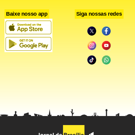
Documentos analisados pela área técnica da CVM
Baixe nosso app
Siga nossas redes
indicaram que ele sabia da inviabilidade econômica de
campos de petróleo de Tubarão Tigre, Tubarão Areia e
Tubarão Gato, na Bacia de Campos, pelo menos nove
meses antes de o fato ser comunicado ao mercado, em 1º
de julho de 2013. O empresário poderá ser julgado pela
autarquia e punido administrativamente.
Eike Batista, que já foi o homem mais rico do Brasil, viu sua
fortuna ruir depois que a OGX não conseguiu cumprir as
suas metas de produção. A crise de credibilidade e
financeira afetou todo o grupo. Parte das empresas foi
vendida a investidores estrangeiros. A OGX e a OSX estão