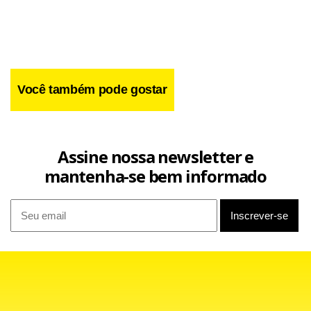
Você também pode gostar
Assine nossa newsletter e
mantenha-se bem informado
Embora as investigações da PF sejam preliminares, o MPF
pode ter solicitado o bloqueio de bens de forma cautelar. A
medida busca impedir que o empresário se desfaça de seu
patrimônio antes que a Justiça determine o pagamento de
credores e acionistas prejudicados.