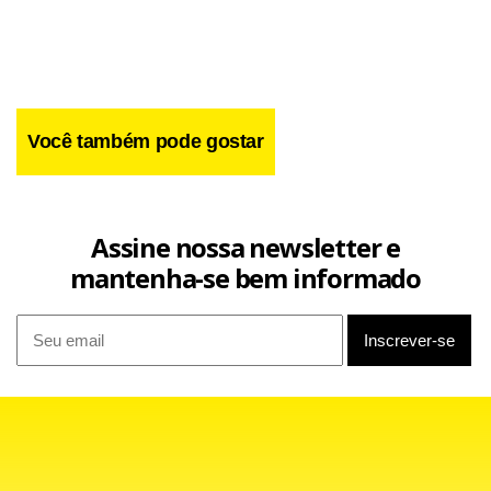
Você também pode gostar
Assine nossa newsletter e
mantenha-se bem informado
O PDV, no entanto, terá 11 etapas e o objetivo da Volks é
cortar 3.600 postos até 2008. Trabalham na unidade 12 mil
pessoas, das quais 8 mil na produção.
Para Dubois, a fábrica Anchieta, primeira da Volks no
Brasil, instalada nos anos 1950, sofre com uma tendência