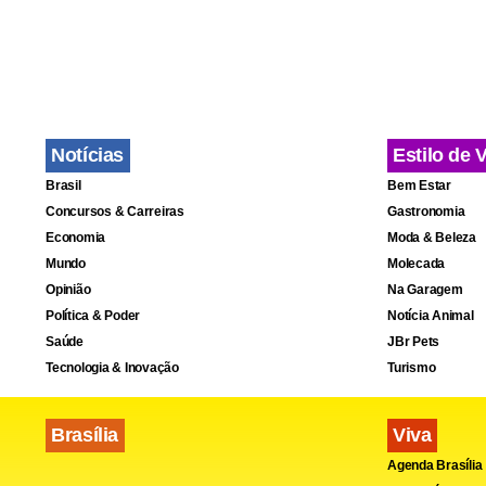
Notícias
Estilo de 
Brasil
Bem Estar
Concursos & Carreiras
Gastronomia
Economia
Moda & Beleza
Mundo
Molecada
Opinião
Na Garagem
Política & Poder
Notícia Animal
Saúde
JBr Pets
Tecnologia & Inovação
Turismo
Brasília
Viva
Agenda Brasília