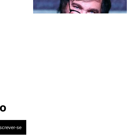
Política & Poder
Milei volta a chamar Lula de ‘ladrão’
e ‘corrupto’
 a reduzir o
etará os
nte: Dow
o