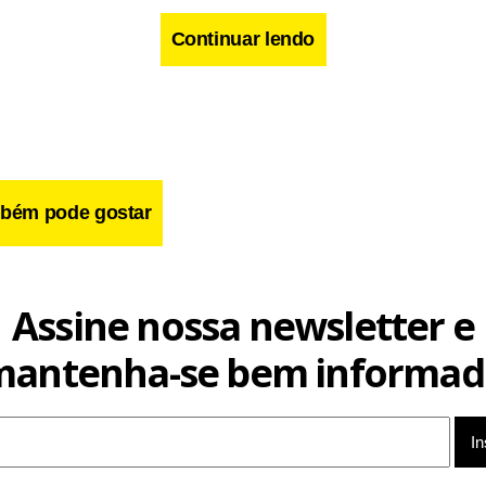
Continuar lendo
bém pode gostar
do imposto sobre consumo é considerada necessária para ajudar
cal, mas muitos economistas preveem que uma tributação maior af
onsumidor e prejudicará a recuperação econômica do Japão. Fo
Assine nossa newsletter e
ires.
mantenha-se bem informad
cebook
WhatsApp
LinkedIn
Twitter
X
Telegram
Share