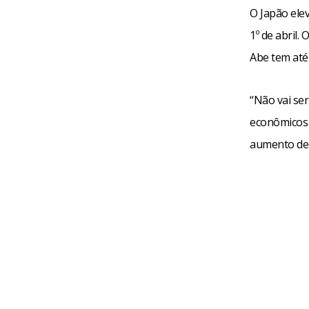
O Japão ele
1º de abril
Abe tem até
“Não vai ser
econômicos 
aumento de 