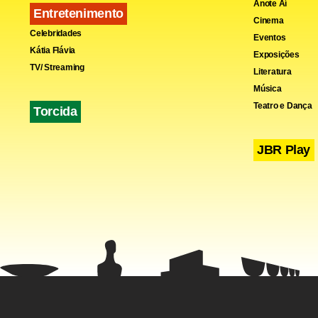
Anote Aí
Entretenimento
Cinema
Celebridades
Eventos
Kátia Flávia
Exposições
TV/ Streaming
Literatura
Música
Teatro e Dança
Torcida
JBR Play