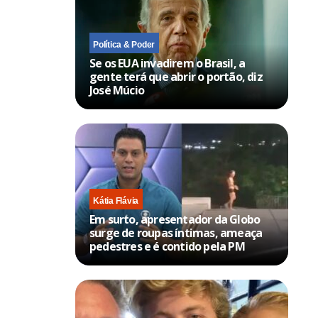
Política & Poder
Se os EUA invadirem o Brasil, a
gente terá que abrir o portão, diz
José Múcio
Kátia Flávia
Em surto, apresentador da Globo
surge de roupas íntimas, ameaça
pedestres e é contido pela PM