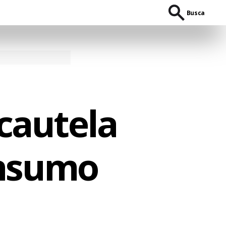
Busca
cautela
onsumo