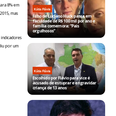
 para 8% em
Kátia Flávia
 2015, mas
Filho de Luciano Huck passa em
faculdade de R$ 100 mil por ano e
família comemora: “Pais
orgulhosos”
 indicadores
diu por um
Kátia Flávia
Escolhido por Flávio para vice é
acusado de estuprar e engravidar
criança de 13 anos