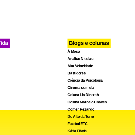
Vida
Blogs e colunas
À Mesa
Analice Nicolau
Alta Velocidade
Bastidores
Ciência da Psicologia
Cinema com ela
Coluna Lia Dinorah
Coluna Marcelo Chaves
Comer Rezando
Do Alto da Torre
Futebol ETC
Kátia Flávia