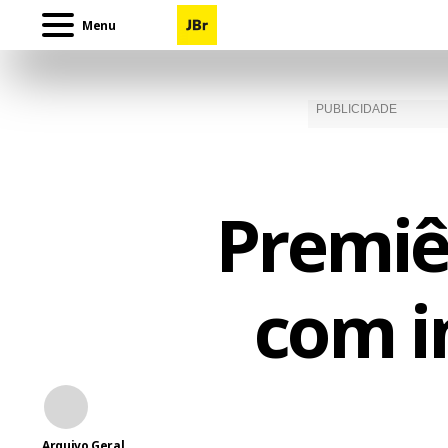
Menu
Premiê
com i
Arquivo Geral