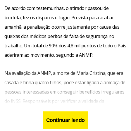
De acordo com testemunhas, o atirador passou de
bicicleta, fez os disparos e fugiu. Prevista para acabar
amanhã, a paralisação ocorre justamente por causa das
queixas dos médicos peritos de falta de segurança no
trabalho. Um total de 90% dos 4,8 mil peritos de todo o País
aderiram ao movimento, segundo a ANMP.
Na avaliação da ANMP, a morte de Maria Cristina, que era
casada e tinha quatro filhos, pode estar ligada a ameaça de
pessoas interessadas em conseguir benefícios irregulares
do INSS. Responsáveis por verificar a validade da
concessão de aposentadorias e pensões, os peritos
reivindicam melhorias na segurança no trabalho e alegam
Continuar lendo
que são constantemente agredidos por segurados