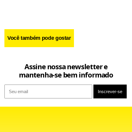
Você também pode gostar
Assine nossa newsletter e
mantenha-se bem informado
O PDV, no entanto, terá 11 etapas e o objetivo da Volks é
cortar 3.600 postos até 2008. Trabalham na unidade 12 mil
pessoas, das quais 8 mil na produção.
Para Dubois, a fábrica Anchieta, primeira da Volks no
Brasil, instalada nos anos 1950, sofre com uma tendência