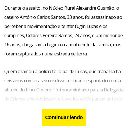
Durante o assalto, no Núcleo Rural Alexandre Gusmão, o
caseiro Antônio Carlos Santos, 33 anos, foi assassinado ao
perceber a movimentação e tentar fugir. Lucas e os
cúmplices, Odaíres Pereira Ramos, 28 anos, e um menor de
16 anos, chegaram a fugir na caminhonete da família, mas
foram capturados numa estrada de terra.
Quem chamou a polícia foi o pai de Lucas, que trabalha há
seis anos como caseiro e disse ter ficado espantado com a
atitude do filho. O menor foi encaminhado para a Delegacia
da Criança e do Adolescente. Levados ao Departamento de
Polícia Especializada, Lucas e Odaíres foram indiciados por
latrocínio, que tem pena de 20 a 30 anos de prisão.
Continuar lendo