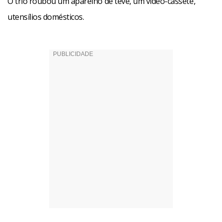
O trio roubou um aparelho de tevê, um vídeo-cassete,
utensílios domésticos.