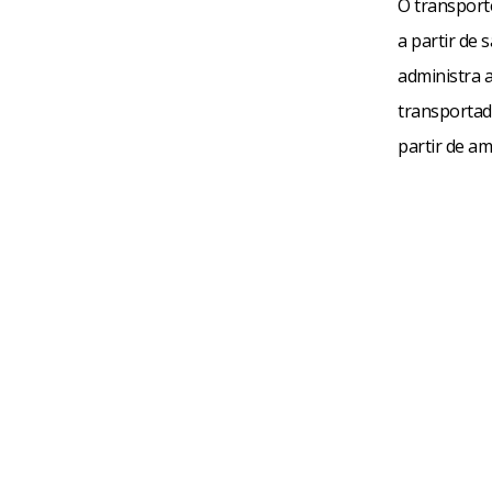
O transport
a partir de 
administra 
transportado
partir de am