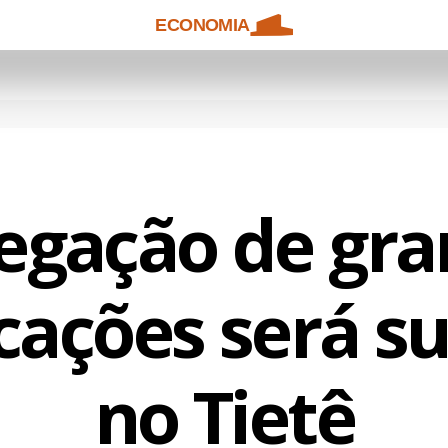
ECONOMIA
egação de gra
ações será s
no Tietê