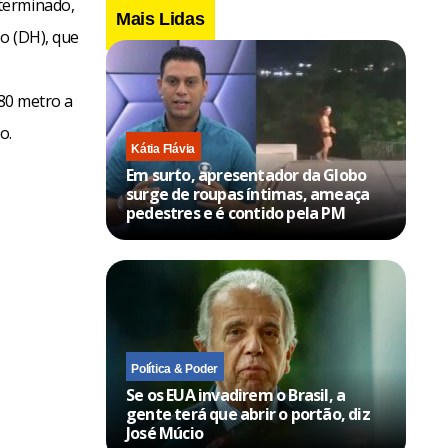
terminado,
Mais Lidas
io (DH), que
,80 metro a
o.
Kátia Flávia
Em surto, apresentador da Globo
surge de roupas íntimas, ameaça
pedestres e é contido pela PM
Política & Poder
Se os EUA invadirem o Brasil, a
gente terá que abrir o portão, diz
José Múcio