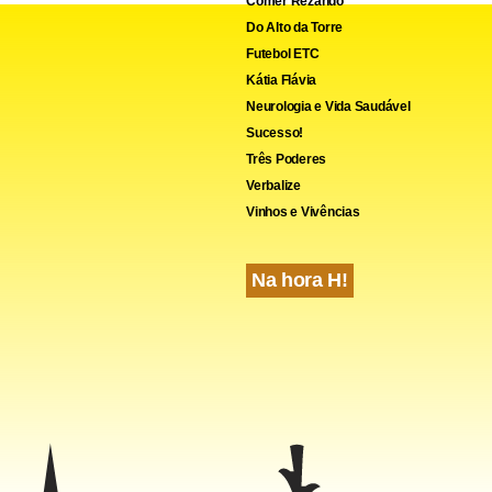
Comer Rezando
Do Alto da Torre
Futebol ETC
Kátia Flávia
Neurologia e Vida Saudável
Sucesso!
Três Poderes
Verbalize
Vinhos e Vivências
Na hora H!