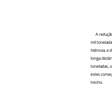
A redução
mil tonelada
hidrovia, e
longa distân
toneladas, 
estes conse
trecho.