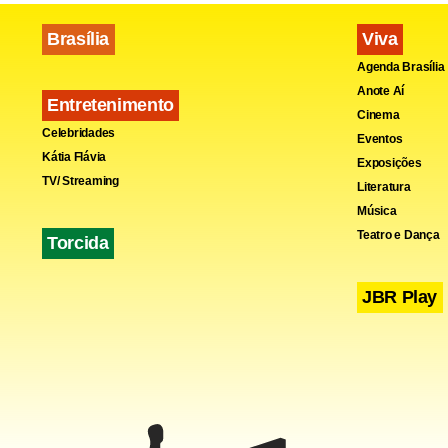
Brasília
Viva
Agenda Brasília
Anote Aí
Entretenimento
Cinema
Celebridades
Eventos
Kátia Flávia
Exposições
TV/ Streaming
Literatura
Música
Teatro e Dança
Torcida
JBR Play
Grãos