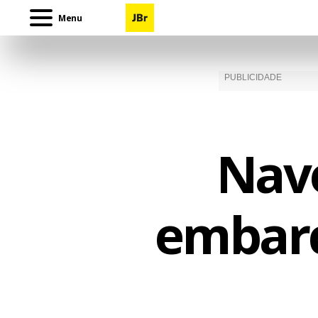
Menu
Nav
embarc