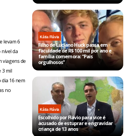
Kátia Flávia
ue levam 6
Filho de Luciano Huck passa em
faculdade de R$ 100 mil por ano e
 nível da
família comemora: “Pais
m viagens de
orgulhosos”
 3 mil
o dia 16 nem
as no
Kátia Flávia
Escolhido por Flávio para vice é
acusado de estuprar e engravidar
criança de 13 anos