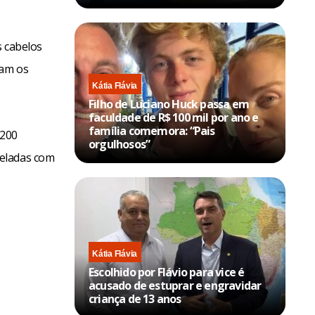
s cabelos
ram os
Kátia Flávia
Filho de Luciano Huck passa em
faculdade de R$ 100 mil por ano e
família comemora: “Pais
 200
orgulhosos”
seladas com
Kátia Flávia
Escolhido por Flávio para vice é
acusado de estuprar e engravidar
criança de 13 anos