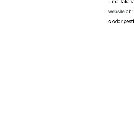
Uma italian
obri
website
o odor pest