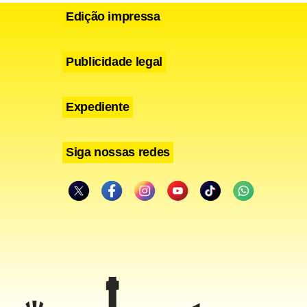
Edição impressa
ade de
Publicidade legal
,
what is ed
Expediente
tros no
Siga nossas redes
obras da
umbia, em
cial ontem,