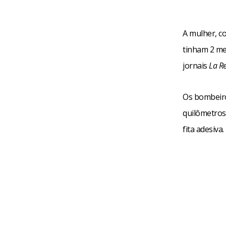
A mulher, c
tinham 2 me
jornais
La R
Os bombeiros
quilômetros
fita adesiva.