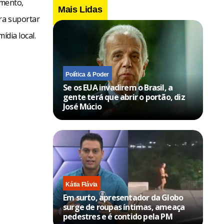
amento,
Mais Lidas
ra suportar
ídia local.
Política & Poder
Se os EUA invadirem o Brasil, a
gente terá que abrir o portão, diz
José Múcio
Kátia Flávia
Em surto, apresentador da Globo
surge de roupas íntimas, ameaça
pedestres e é contido pela PM