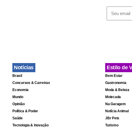
comunicava 
Notícias
Estilo de 
Brasil
Bem Estar
Concursos & Carreiras
Gastronomia
Economia
Moda & Beleza
Mundo
Molecada
Opinião
Na Garagem
Política & Poder
Notícia Animal
Saúde
JBr Pets
Tecnologia & Inovação
Turismo