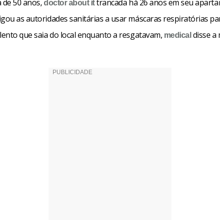
a de 50 anos,
trancada há 26 anos em seu apart
doctor
about it
gou as autoridades sanitárias a usar máscaras respiratórias pa
ilento que saia do local enquanto a resgatavam,
disse a m
medical