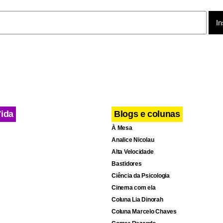
com seus vizinhos gritando pela porta fechada.
Vida
Blogs e colunas
À Mesa
Analice Nicolau
Alta Velocidade
Bastidores
Ciência da Psicologia
Cinema com ela
Coluna Lia Dinorah
Coluna Marcelo Chaves