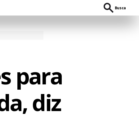
Busca
s para
da, diz