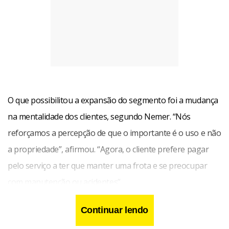
O que possibilitou a expansão do segmento foi a mudança
na mentalidade dos clientes, segundo Nemer. “Nós
reforçamos a percepção de que o importante é o uso e não
a propriedade”, afirmou. “Agora, o cliente prefere pagar
pelo serviço a ter que manter uma frota e se preocupar
com manutenção ou acidentes”.
Continuar lendo
A nova postura dos clientes gerou um aumento na