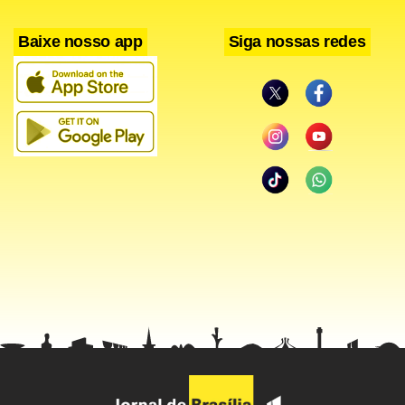
Baixe nosso app
Siga nossas redes
Do total de veículos nos pátios das locadoras, a maior
parte é de automóveis da Fiat (26,8%), seguida pela
Volkswagen (21,2%), GM (14,4%), Renault (9,4%), Ford
(7,4%) e Toyota (1,3%). As demais montadoras e
importadoras somam 19,2% dos automóveis da frota das
locadoras no País. O segmento segue como o maior cliente
das montadoras, segundo a Abla. Houve aumento da