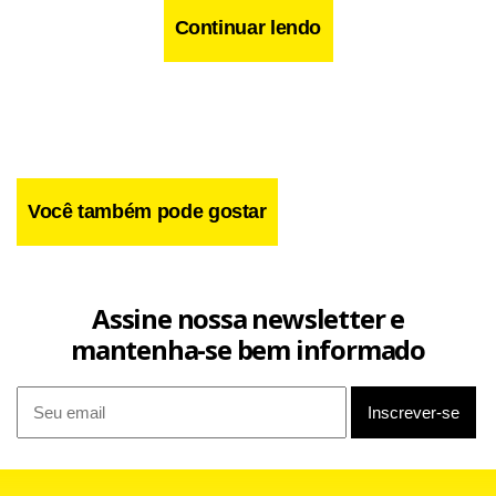
Continuar lendo
Você também pode gostar
O objetivo é unificar posicionamentos do setor sobre
políticas públicas para dar clareza aos parlamentares
Assine nossa newsletter e
sobre a posição da iniciativa privada quanto a temas em
mantenha-se bem informado
discussão no Congresso.
Leia também