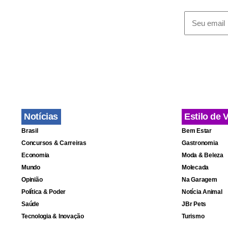
Segmentos e
além de ind
Ministério 
Segundo o m
está encont
Notícias
Estilo de 
centros urba
Brasil
Bem Estar
analfabetis
Concursos & Carreiras
Gastronomia
Economia
Moda & Beleza
Mundo
Molecada
Opinião
Na Garagem
Política & Poder
Notícia Animal
Saúde
JBr Pets
Tecnologia & Inovação
Turismo