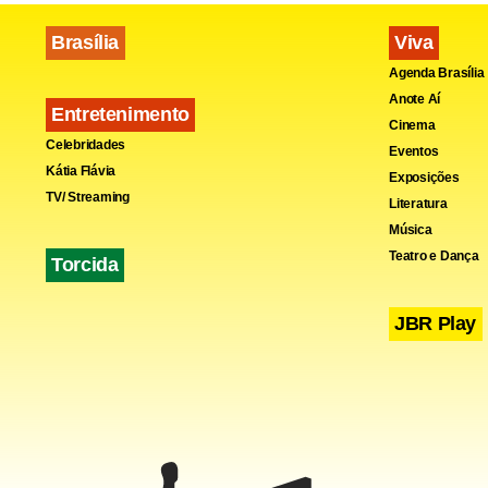
Brasília
Viva
Agenda Brasília
Anote Aí
Entretenimento
Cinema
Celebridades
Eventos
Kátia Flávia
Exposições
TV/ Streaming
Literatura
Música
Teatro e Dança
Torcida
“Estamos tr
JBR Play
essas pesso
não lêem um
programa, d
Haddad diss