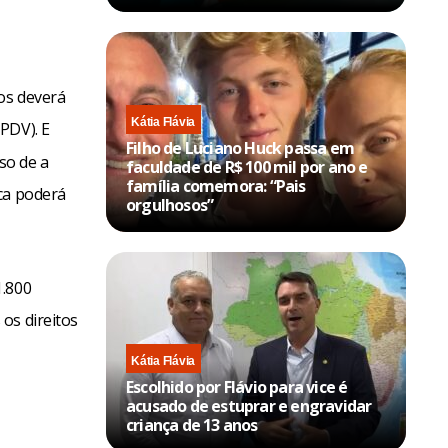
os deverá
Kátia Flávia
PDV). E
Filho de Luciano Huck passa em
so de a
faculdade de R$ 100 mil por ano e
família comemora: “Pais
ca poderá
orgulhosos”
1.800
os direitos
Kátia Flávia
Escolhido por Flávio para vice é
acusado de estuprar e engravidar
criança de 13 anos