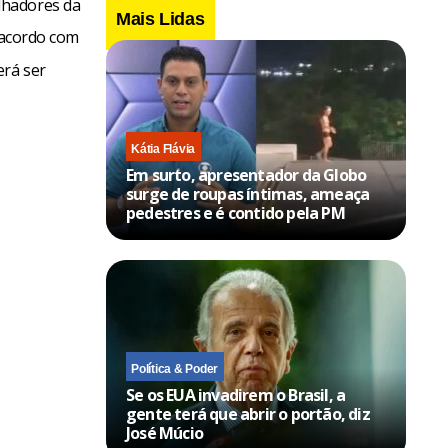
lhadores da
Mais Lidas
 acordo com
erá ser
Kátia Flávia
Em surto, apresentador da Globo
surge de roupas íntimas, ameaça
pedestres e é contido pela PM
Política & Poder
Se os EUA invadirem o Brasil, a
gente terá que abrir o portão, diz
José Múcio