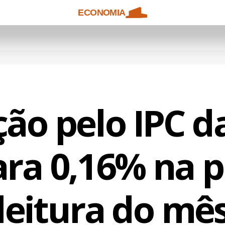
ECONOMIA
ção pelo IPC d
ara 0,16% na p
leitura do mê