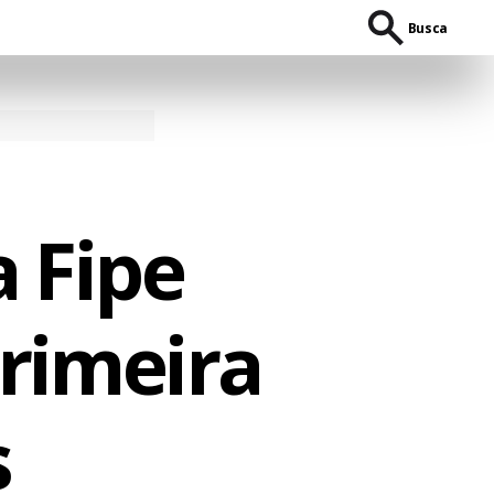
Busca
a Fipe
rimeira
s