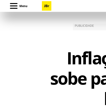
Menu
Infla
sobe p