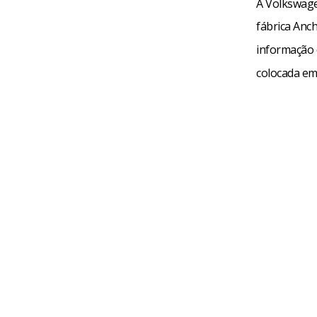
A Volkswage
fábrica Anch
informação 
colocada em