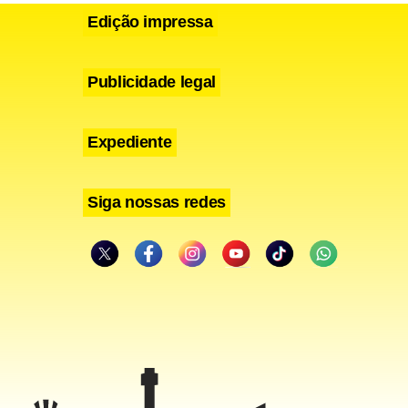
Edição impressa
Publicidade legal
Expediente
Siga nossas redes
estimular
tais, que
o o
nistro.
oas nos