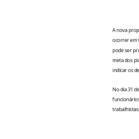
A nova prop
ocorrer em 
pode ser pr
meta dos pl
indicar os d
No dia 31 d
funcionário
trabalhistas