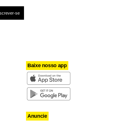
lombolas,
ocos do
betizado
a dos
Baixe nosso app
Anuncie