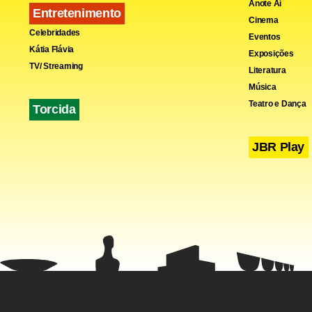
Anote Aí
Entretenimento
Cinema
Celebridades
Eventos
Kátia Flávia
Exposições
TV/ Streaming
Literatura
Música
Teatro e Dança
Torcida
JBR Play
O setor de d
(17%), coco 
de pipoca (-
O setor de p
foram robalo