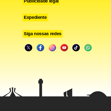
Publicidade legal
Expediente
Siga nossas redes
a comum
das: Milho
as de alta
Já as