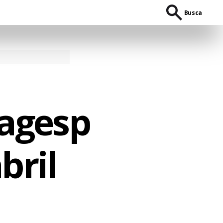
Busca
eagesp
bril