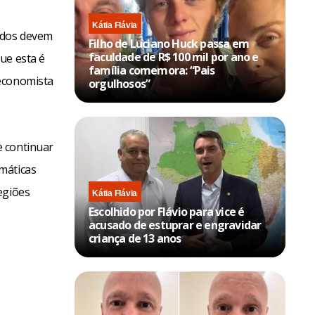
Kátia Flávia
ados devem
Filho de Luciano Huck passa em
faculdade de R$ 100 mil por ano e
ue esta é
família comemora: “Pais
 economista
orgulhosos”
e continuar
máticas
egiões
Kátia Flávia
Escolhido por Flávio para vice é
acusado de estuprar e engravidar
criança de 13 anos