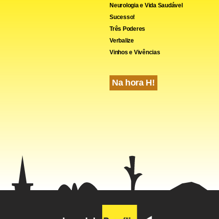
Neurologia e Vida Saudável
Sucesso!
Três Poderes
Verbalize
Vinhos e Vivências
Na hora H!
iversos subiu 9,14%. Principais altas: batata lisa (27,8%), batat
seco (16,3%), ovos (7,5%) e cebola nacional (3,5%). Principais que
4,1%) e alho (-1,5%).
escados teve ligeira alta, de 0,3%. Os itens com maiores influênci
 (22,6%), abrotea (14,4%), pescada (13,7%) e namorado (10,2%). 