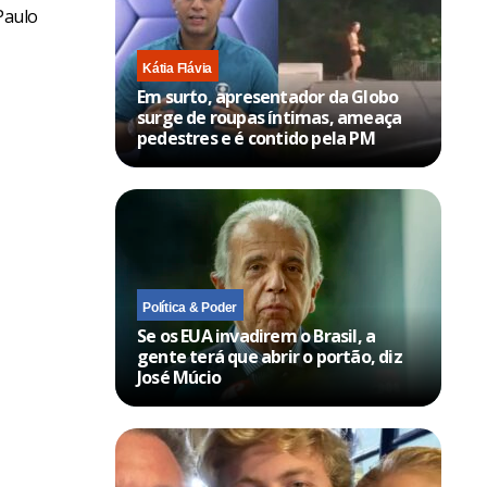
Paulo
Kátia Flávia
Em surto, apresentador da Globo
surge de roupas íntimas, ameaça
pedestres e é contido pela PM
Política & Poder
Se os EUA invadirem o Brasil, a
gente terá que abrir o portão, diz
José Múcio