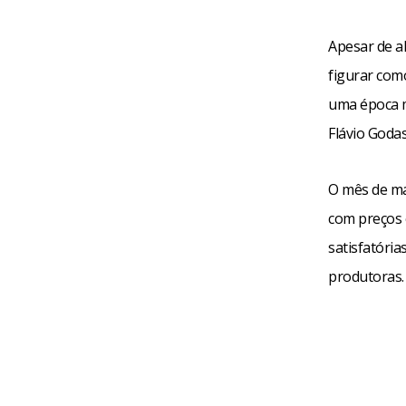
Apesar de a
figurar com
uma época m
Flávio Goda
O mês de ma
com preços 
satisfatóri
produtoras.