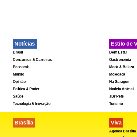
O setor de l
As principa
(-29,7%), be
(-17,8%) e c
Notícias
Estilo de 
Brasil
Bem Estar
O setor de 
Concursos & Carreiras
Gastronomia
setor foram 
Economia
Moda & Beleza
almeirão (-2
Mundo
Molecada
Opinião
Na Garagem
(-16,3%) e a
Política & Poder
Notícia Animal
Saúde
JBr Pets
Tecnologia & Inovação
Turismo
Brasília
Viva
Agenda Brasília