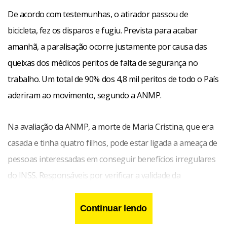
De acordo com testemunhas, o atirador passou de
bicicleta, fez os disparos e fugiu. Prevista para acabar
amanhã, a paralisação ocorre justamente por causa das
queixas dos médicos peritos de falta de segurança no
trabalho. Um total de 90% dos 4,8 mil peritos de todo o País
aderiram ao movimento, segundo a ANMP.
Na avaliação da ANMP, a morte de Maria Cristina, que era
casada e tinha quatro filhos, pode estar ligada a ameaça de
pessoas interessadas em conseguir benefícios irregulares
do INSS. Responsáveis por verificar a validade da
concessão de aposentadorias e pensões, os peritos
reivindicam melhorias na segurança no trabalho e alegam
Continuar lendo
que são constantemente agredidos por segurados