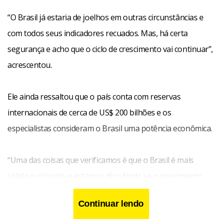
“O Brasil já estaria de joelhos em outras circunstâncias e
com todos seus indicadores recuados. Mas, há certa
segurança e acho que o ciclo de crescimento vai continuar”,
acrescentou.
Ele ainda ressaltou que o país conta com reservas
internacionais de cerca de US$ 200 bilhões e os
especialistas consideram o Brasil uma potência econômica.
“Uma das coisas que verificamos é que o Brasil é mais
sólido e robusto, e estamos discutindo se o crescimento
(do Produto Interno Bruto deste ano) vai ser de 5% ou de
Continuar lendo
5,5%”, disse Mantega.