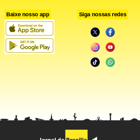
sofreram os efeitos da crise, com uma forte baixa da Bolsa
de Valores de São Paulo, que perdeu mais de 21% de sua
Baixe nosso app
Siga nossas redes
capitalização neste ano e hoje caía mais de 4%.
A bolsa, assim como a economia do Brasil, depende de
empresas com interesses em produtos básicos e matérias-
primas e, em meio à crise e do medo de uma recessão
global, os preços destes bens caem rapidamente nos
mercados mundiais, arrastando as cotações das empresas
do setor.
Mantega atribuiu este movimento a um “nervosismo
natural” do mercado e disse esperar que essa conjuntura
passe em breve.