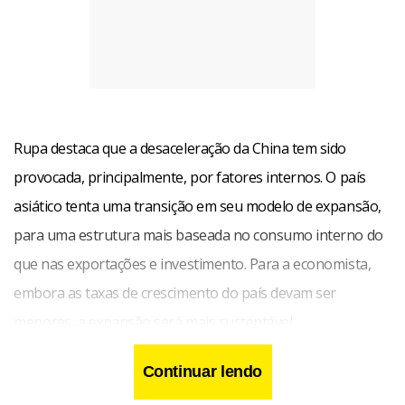
Rupa destaca que a desaceleração da China tem sido
provocada, principalmente, por fatores internos. O país
asiático tenta uma transição em seu modelo de expansão,
para uma estrutura mais baseada no consumo interno do
que nas exportações e investimento. Para a economista,
embora as taxas de crescimento do país devam ser
menores, a expansão será mais sustentável.
Continuar lendo
A perda de fôlego do país asiático já pesa no crescimento